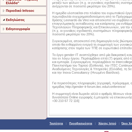
μεταξύ των φύλων (π.χ. οι γυναίκες σχεδιαστές συστη
Ελλάδα"
ανέρχονται σε ποσοστό μικρότερο του 20%).
Περιοδικό Infosoc
Η ημερίδα υλοποιείται στο πλαίσιο του ευρωπαϊκού έργου
πρωτοβουλία συγχρηματοδοτούμενη από το Πρόγραμμα 
Εκδηλώσεις
δράσης Leonardo da Vinci και αποσκοπεί να συμβάλει 
επαγγελματικής εκπαίδευσης και κατάρτισης για ενθά
Τεχνολογιών Πληροφορικής και Επικοινωνιών, για την
Ειδησεογραφία
(π.χ. οι γυναίκες σχεδιαστές συστημάτων πληροφορικής
ποσοστό μικρότερο του 20%).
Συγκεκριμένα, αποσκοπεί στη δημιουργία ενός βιώσιμ
οποίο θα ενθαρρύνει ενεργά τη συμμετοχή των γυναικ
κατάρτισης στον τομέα των ΤΠΕ σε ευρωπαϊκό επίπεδο
Το έργο gender-IT αναπτύχθηκε από μία διακρατική κοι
του εν λόγω έργου. Περιλαμβάνει επτά (7) φορείς από 
και εμπειρία. Συγκεκριμένα, περιλαμβάνει το Intercolle
Πανεπιστήμιο του Ταρτού (Εσθονία), την ITEC Continuou
Αναδυόμενες Τεχνολογίες & Υπηρεσίες (Ελλάδα), τη Sc
και την Inova Consultancy (Ηνωμένο Βασίλειο).
Για περισσότερες πληροφορίες (εγγραφή, πρόγραμμα, ομιλ
ημερίδας http://gender-it-forum.itec.edu/conference/
Η
συμμετοχή είναι δωρεάν αλλά ο αριθμός θέσεων είναι 
δυνατότητα Online εγγραφής ή μπορείτε να επικοινωνήσε
+30 210 67 72 116]
Ταυτότητα
:
Προσβασιμότητα
:
Χάρτης Ιστού
:
Όροι Χ