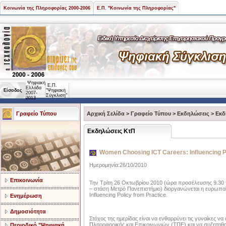
Κοινωνία της Πληροφορίας 2000-2006
Ε.Π. "Κοινωνία της Πληροφορίας"
Ψηφιακή
Ε.Π.
Ελλάδα
Είσοδος
"Ψηφιακή
2007-
Σύγκλιση"
2013
Γραφείο Τύπου
Αρχική Σελίδα
>
Γραφείο Τύπου
>
Εκδηλώσεις
>
Εκδ
Εκδηλώσεις ΚτΠ
Women Choosing ICT Careers: Influencing P
Ημερομηνία:26/10/2010
Επικοινωνία
Την Τρίτη 26 Οκτωβρίου 2010 (ώρα προσέλευσης 9.30 
– στάση Μετρό Πανεπιστήμιο) διοργανώνεται η ευρωπα
Influencing Policy from Practice.
Ενημέρωση
Δημοσιότητα
Στόχος της ημερίδας είναι να ενθαρρύνει τις γυναίκες 
Πληροφορικής και Επικοινωνιών (ΤΠΕ) και να συζητηθο
Περιοδικό "Ψηφιακή