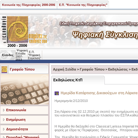
Κοινωνία της Πληροφορίας 2000-2006
Ε.Π. "Κοινωνία της Πληροφορίας"
Ψηφιακή
Ε.Π.
Ελλάδα
Είσοδος
"Ψηφιακή
2007-
Σύγκλιση"
2013
Γραφείο Τύπου
Αρχική Σελίδα
>
Γραφείο Τύπου
>
Εκδηλώσεις
>
Εκδ
Εκδηλώσεις ΚτΠ
Ημερίδα Κατάρτισης Δικαιούχων στη Λάρισα
Ημερομηνία:2/12/2010
Επικοινωνία
Στη Λάρισα στις 02.12.2010 με σκοπό την ενημέρωση 
του κανονιστικού και θεσμικού πλαισίου του ΕΣΠΑ καθ
Ενημέρωση
Η Ημερίδα θα διεξαχθεί στο Classical Larissa Imperial 
Δημοσιότητα
φορείς με έδρα τις Περιφέρειες Θεσσαλίας, Ηπείρου κα
Την Ημερίδα θα προλογίσει ο Ειδικός Γραμματέας Ψηφ
Περιοδικό "Ψηφιακή