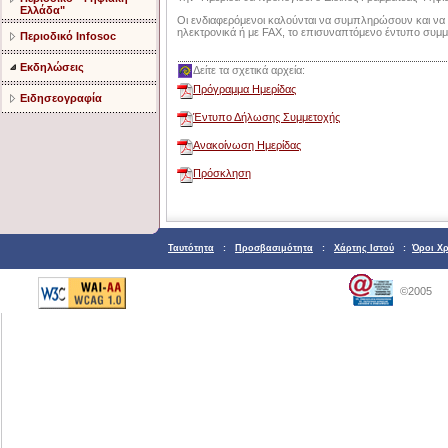
Ελλάδα"
Οι ενδιαφερόμενοι καλούνται να συμπληρώσουν και ν
ηλεκτρονικά ή με FAX, το επισυναπτόμενο έντυπο συμμ
Περιοδικό Infosoc
Εκδηλώσεις
Δείτε τα σχετικά αρχεία:
Πρόγραμμα Ημερίδας
Ειδησεογραφία
Έντυπο Δήλωσης Συμμετοχής
Ανακοίνωση Ημερίδας
Πρόσκληση
Ταυτότητα
:
Προσβασιμότητα
:
Χάρτης Ιστού
:
Όροι Χ
©2005