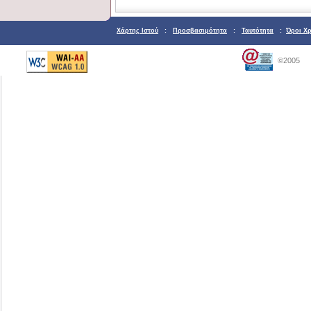
Χάρτης Ιστού
:
Προσβασιμότητα
:
Ταυτότητα
:
Όροι Χ
©2005