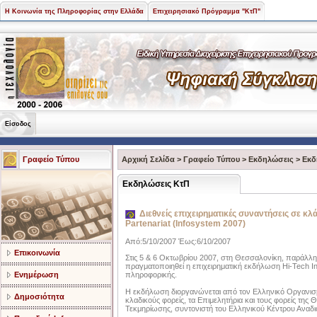
Η Κοινωνία της Πληροφορίας στην Ελλάδα
Επιχειρησιακό Πρόγραμμα "ΚτΠ"
Είσοδος
Γραφείο Τύπου
Αρχική Σελίδα
>
Γραφείο Τύπου
>
Εκδηλώσεις
>
Εκδ
Εκδηλώσεις ΚτΠ
Διεθνείς επιχειρηματικές συναντήσεις σε κλ
Partenariat (Infosystem 2007)
Από:5/10/2007 Έως:6/10/2007
Επικοινωνία
Στις 5 & 6 Οκτωβρίου 2007, στη Θεσσαλονίκη, παράλληλ
πραγματοποιηθεί η επιχειρηματική εκδήλωση Hi-Tech Inn
Ενημέρωση
πληροφορικής.
Η εκδήλωση διοργανώνεται από τον Ελληνικό Οργανισμ
Δημοσιότητα
κλαδικούς φορείς, τα Επιμελητήρια και τους φορείς της
Τεκμηρίωσης, συντονιστή του Ελληνικού Κέντρου Αναδι