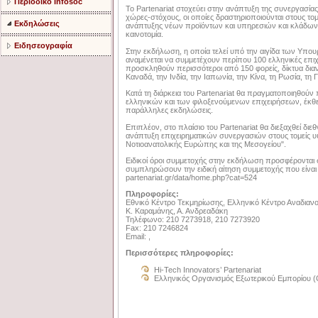
Περιοδικό Infosoc
Το Partenariat στοχεύει στην ανάπτυξη της συνεργασί
χώρες-στόχους, οι οποίες δραστηριοποιούνται στους το
Εκδηλώσεις
ανάπτυξης νέων προϊόντων και υπηρεσιών και κλάδων
καινοτομία.
Ειδησεογραφία
Στην εκδήλωση, η οποία τελεί υπό την αιγίδα των Υπου
αναμένεται να συμμετέχουν περίπου 100 ελληνικές επιχε
προσκληθούν περισσότεροι από 150 φορείς, δίκτυα διαν
Καναδά, την Ινδία, την Ιαπωνία, την Κίνα, τη Ρωσία, τη Γ
Κατά τη διάρκεια του Partenariat θα πραγματοποιηθούν
ελληνικών και των φιλοξενούμενων επιχειρήσεων, έκθ
παράλληλες εκδηλώσεις.
Επιπλέον, στο πλαίσιο του Partenariat θα διεξαχθεί διε
ανάπτυξη επιχειρηματικών συνεργασιών στους τομείς υψ
Νοτιοανατολικής Ευρώπης και της Μεσογείου".
Ειδικοί όροι συμμετοχής στην εκδήλωση προσφέρονται στ
συμπληρώσουν την ειδική αίτηση συμμετοχής που είναι δ
partenariat.gr/data/home.php?cat=524
Πληροφορίες:
Εθνικό Κέντρο Τεκμηρίωσης, Ελληνικό Κέντρο Αναδιανο
Κ. Καραμάνης, Α. Ανδρεαδάκη
Τηλέφωνο: 210 7273918, 210 7273920
Fax: 210 7246824
Email: ,
Περισσότερες πληροφορίες:
Hi-Tech Innovators’ Partenariat
Ελληνικός Οργανισμός Εξωτερικού Εμπορίου 