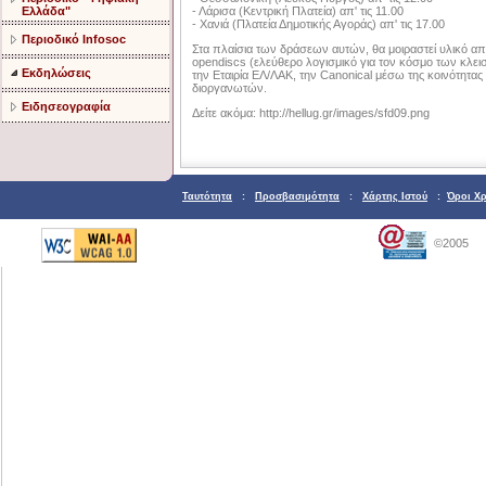
- Λάρισα (Κεντρική Πλατεία) απ' τις 11.00
Ελλάδα"
- Χανιά (Πλατεία Δημοτικής Αγοράς) απ' τις 17.00
Περιοδικό Infosoc
Στα πλαίσια των δράσεων αυτών, θα μοιραστεί υλικό απ'
opendiscs (ελεύθερο λογισμικό για τον κόσμο των κλεισ
Εκδηλώσεις
την Εταιρία ΕΛ/ΛΑΚ, την Canonical μέσω της κοινότητας
διοργανωτών.
Ειδησεογραφία
Δείτε ακόμα: http://hellug.gr/images/sfd09.png
Ταυτότητα
:
Προσβασιμότητα
:
Χάρτης Ιστού
:
Όροι Χ
©2005