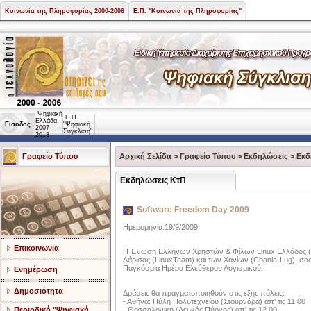
Κοινωνία της Πληροφορίας 2000-2006
Ε.Π. "Κοινωνία της Πληροφορίας"
Ψηφιακή
Ε.Π.
Ελλάδα
Είσοδος
"Ψηφιακή
2007-
Σύγκλιση"
2013
Γραφείο Τύπου
Αρχική Σελίδα
>
Γραφείο Τύπου
>
Εκδηλώσεις
>
Εκδ
Εκδηλώσεις ΚτΠ
Software Freedom Day 2009
Ημερομηνία:19/9/2009
Επικοινωνία
Η Ένωση Ελλήνων Χρηστών & Φίλων Linux Ελλάδος (Hell
Λάρισας (LinuxTeam) και των Χανίων (Chania-Lug), σα
Παγκόσμια Ημέρα Ελεύθερου Λογισμικού.
Ενημέρωση
Δημοσιότητα
Δράσεις θα πραγματοποιηθούν στις εξής πόλεις:
- Αθήνα: Πύλη Πολυτεχνείου (Στουρνάρα) απ' τις 11.00
- Θεσσαλονίκη (Λευκός Πύργος) απ' τις 12.00
Περιοδικό "Ψηφιακή