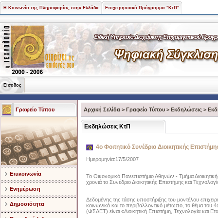
Η Κοινωνία της Πληροφορίας στην Ελλάδα
Επιχειρησιακό Πρόγραμμα "ΚτΠ"
Είσοδος
Γραφείο Τύπου
Αρχική Σελίδα
>
Γραφείο Τύπου
>
Εκδηλώσεις
>
Εκδ
Εκδηλώσεις ΚτΠ
4ο Φοιτητικό Συνέδριο Διοικητικής Επιστήμη
Ημερομηνία:17/5/2007
Επικοινωνία
Το Οικονομικό Πανεπιστήμιο Αθηνών - Τμήμα Διοικητική
χρονιά το Συνέδριο Διοικητικής Επιστήμης και Τεχνολογί
Ενημέρωση
Δεδομένης της τάσης υποστήριξης του μοντέλου επιχειρ
Δημοσιότητα
κοινωνικό και το περιβαλλοντικό μέτωπο, το θέμα του 4
(ΦΣΔΕΤ) είναι «Διοικητική Επιστήμη, Τεχνολογία και Ετ