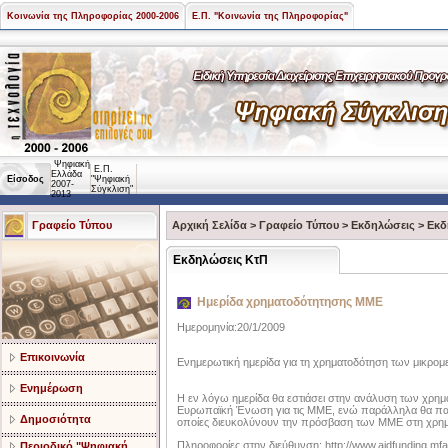
Κοινωνία της Πληροφορίας 2000-2006
Ε.Π. "Κοινωνία της Πληροφορίας"
Ψηφιακή
Ε.Π.
Ελλάδα
Είσοδος
"Ψηφιακή
2007-
Σύγκλιση"
2013
Γραφείο Τύπου
Αρχική Σελίδα
>
Γραφείο Τύπου
>
Εκδηλώσεις
>
Εκδ
Εκδηλώσεις ΚτΠ
Ημερίδα χρηματοδότητησης ΜΜΕ
Ημερομηνία:20/1/2009
Επικοινωνία
Ενημερωτική ημερίδα για τη χρηματοδότηση των μικρ
Ενημέρωση
Η εν λόγω ημερίδα θα εστιάσει στην ανάλυση των χρη
Ευρωπαϊκή Ένωση για τις ΜΜΕ, ενώ παράλληλα θα παρά
Δημοσιότητα
οποίες διευκολύνουν την πρόσβαση των ΜΜΕ στη χρη
Πληροφορίες στην διεύθυνση: http://www.aidfunding.mfa
Περιοδικό "Ψηφιακή