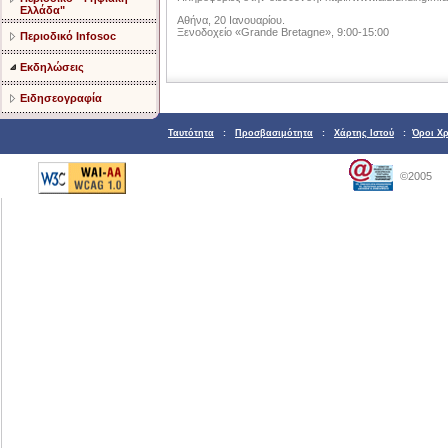
Ελλάδα"
Αθήνα, 20 Ιανουαρίου.
Ξενοδοχείο «Grande Bretagne», 9:00-15:00
Περιοδικό Infosoc
Εκδηλώσεις
Ειδησεογραφία
Ταυτότητα
:
Προσβασιμότητα
:
Χάρτης Ιστού
:
Όροι Χ
©2005