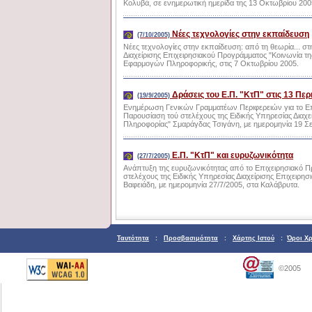
Κολυβά, σε ενημερωτική ημερίδα της 13 Οκτωβρίου 200
Νέες τεχνολογίες στην εκπαίδευση
(7/10/2005)
Νέες τεχνολογίες στην εκπαίδευση: από τη θεωρία... στ
Διαχείρισης Επιχειρησιακού Προγράμματος "Κοινωνία τη
Εφαρμογών Πληροφορικής, στις 7 Οκτωβρίου 2005.
Δράσεις του Ε.Π. "ΚτΠ" στις 13 Περ
(19/9/2005)
Ενημέρωση Γενικών Γραμματέων Περιφερειών για το Επ
Παρουσίαση τού στελέχους της Ειδικής Υπηρεσίας Διαχε
Πληροφορίας" Σμαράγδας Τσιγάνη, με ημερομηνία 19 Σ
E.Π. "KτΠ" και ευρυζωνικότητα
(27/7/2005)
Ανάπτυξη της ευρυζωνικότητας από το Επιχειρησιακό 
στελέχους της Ειδικής Υπηρεσίας Διαχείρισης Επιχειρη
Βαφειάδη, με ημερομηνία 27/7/2005, στα Καλάβρυτα.
Ταυτότητα
:
Προσβασιμότητα
:
Χάρτης Ιστού
:
Όροι Χ
©2005