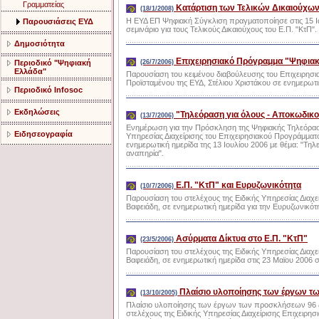
Γραμματείας
Κατάρτιση των Τελικών Δικαιούχων
(18/1/2008)
Η ΕΥΔ ΕΠ Ψηφιακή Σύγκλιση πραγματοποίησε στις 15 
Παρουσιάσεις ΕΥΔ
σεμινάριο για τους Τελικούς Δικαιούχους του Ε.Π. "ΚτΠ".
Δημοσιότητα
Επιχειρησιακό Πρόγραμμα "Ψηφιακή
Περιοδικό "Ψηφιακή
(26/7/2006)
Ελλάδα"
Παρουσίαση του κειμένου διαβούλευσης του Επιχειρησι
Προϊσταμένου της ΕΥΔ, Στέλιου Χριστάκου σε ενημερωτι
Περιοδικό Infosoc
Εκδηλώσεις
"Τηλεόραση για όλους - Αποκωδικοπ
(13/7/2006)
Ενημέρωση για την Πρόσκληση της Ψηφιακής Τηλεόραση
Ειδησεογραφία
Υπηρεσίας Διαχείρισης του Επιχειρησιακού Προγράμματο
ενημερωτική ημερίδα της 13 Ιουλίου 2006 με θέμα: "Τηλ
αναπηρία".
Ε.Π. "ΚτΠ" και Ευρυζωνικότητα
(10/7/2006)
Παρουσίαση του στελέχους της Ειδικής Υπηρεσίας Διαχε
Βαφειάδη, σε ενημερωτική ημερίδα για την Ευρυζωνικότη
Ασύρματα Δίκτυα στο Ε.Π. "ΚτΠ"
(23/5/2006)
Παρουσίαση του στελέχους της Ειδικής Υπηρεσίας Διαχε
Βαφειάδη, σε ενημερωτική ημερίδα στις 23 Μαϊου 2006 
Πλαίσιο υλοποίησης των έργων τ
(13/10/2005)
Πλαίσιο υλοποίησης των έργων των προσκλήσεων 96 & 
στελέχους της Ειδικής Υπηρεσίας Διαχείρισης Επιχειρη