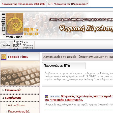
Κοινωνία της Πληροφορίας 2000-2006
Ε.Π. "Κοινωνία της Πληροφορίας"
Ψηφιακή
Ε.Π.
Ελλάδα
Είσοδος
"Ψηφιακή
2007-
Σύγκλιση"
2013
Γραφείο Τύπου
Αρχική Σελίδα
>
Γραφείο Τύπου
>
Ενημέρωση
>
Παρ
Παρουσιάσεις ΕΥΔ
Διαβάστε τις παρουσιάσεις των στελεχών της Ειδικής Υ
εκδηλώσεων και ημερίδων του Ε.Π. "ΚτΠ" μέσα από τις 
ευρύτερα θέματα σχετικά με την έκδοση Προσκλήσεων
Επικοινωνία
Ψηφιακές τεχνολογίες για την πρόλ
(5/5/2008)
Ενημέρωση
της Ψηφιακής Στρατηγικής.
Ψηφιακές τεχνολογίες για την πρόληψη και αντιμετώπι
Δελτία Τύπου
Παρουσιάσεις Ειδ.