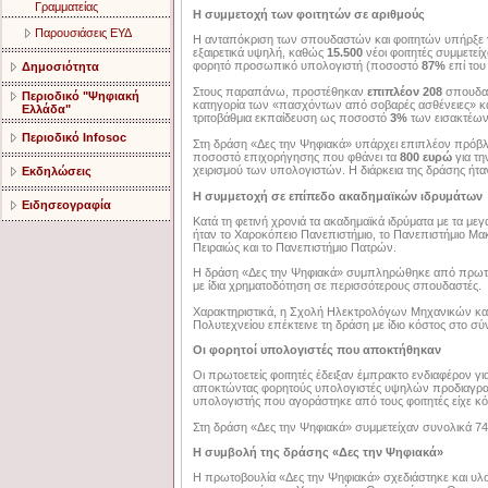
Γραμματείας
Η συμμετοχή των φοιτητών σε αριθμούς
Παρουσιάσεις ΕΥΔ
Η ανταπόκριση των σπουδαστών και φοιτητών υπήρξε γ
εξαιρετικά υψηλή, καθώς
15.500
νέοι φοιτητές συμμετεί
φορητό προσωπικό υπολογιστή (ποσοστό
87%
επί του
Δημοσιότητα
Στους παραπάνω, προστέθηκαν
επιπλέον 208
σπουδασ
Περιοδικό "Ψηφιακή
κατηγορία των «πασχόντων από σοβαρές ασθένειες» και 
Ελλάδα"
τριτοβάθμια εκπαίδευση ως ποσοστό
3%
των εισακτέων
Περιοδικό Infosoc
Στη δράση «Δες την Ψηφιακά» υπάρχει επιπλέον πρόβλ
ποσοστό επιχορήγησης που φθάνει τα
800 ευρώ
για τη
χειρισμού των υπολογιστών. Η διάρκεια της δράσης ήτα
Εκδηλώσεις
Η συμμετοχή σε επίπεδο ακαδημαϊκών ιδρυμάτων
Ειδησεογραφία
Κατά τη φετινή χρονιά τα ακαδημαϊκά ιδρύματα με τα 
ήταν το Χαροκόπειο Πανεπιστήμιο, το Πανεπιστήμιο Μα
Πειραιώς και το Πανεπιστήμιο Πατρών.
Η δράση «Δες την Ψηφιακά» συμπληρώθηκε από πρωτοβ
με ίδια χρηματοδότηση σε περισσότερους σπουδαστές.
Χαρακτηριστικά, η Σχολή Ηλεκτρολόγων Μηχανικών κα
Πολυτεχνείου επέκτεινε τη δράση με ίδιο κόστος στο 
Οι φορητοί υπολογιστές που αποκτήθηκαν
Οι πρωτοετείς φοιτητές έδειξαν έμπρακτο ενδιαφέρον γ
αποκτώντας φορητούς υπολογιστές υψηλών προδιαγραφ
υπολογιστής που αγοράστηκε από τους φοιτητές είχε κό
Στη δράση «Δες την Ψηφιακά» συμμετείχαν συνολικά 7
Η συμβολή της δράσης «Δες την Ψηφιακά»
Η πρωτοβουλία «Δες την Ψηφιακά» σχεδιάστηκε και υλ