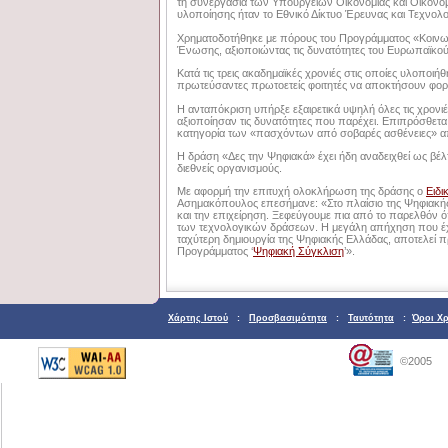
τη συνεργασία των Υπουργείων Οικονομίας και Οικονο
υλοποίησης ήταν το Εθνικό Δίκτυο Έρευνας και Τεχνολο
Χρηματοδοτήθηκε με πόρους του Προγράμματος «Κοινω
Ένωσης, αξιοποιώντας τις δυνατότητες του Ευρωπαϊκού
Κατά τις τρεις ακαδημαϊκές χρονιές στις οποίες υλοποι
πρωτεύσαντες πρωτοετείς φοιτητές να αποκτήσουν φορ
Η ανταπόκριση υπήρξε εξαιρετικά υψηλή όλες τις χρονι
αξιοποίησαν τις δυνατότητες που παρέχει. Επιπρόσθε
κατηγορία των «πασχόντων από σοβαρές ασθένειες» απ
Η δράση «Δες την Ψηφιακά» έχει ήδη αναδειχθεί ως βέλ
διεθνείς οργανισμούς.
Με αφορμή την επιτυχή ολοκλήρωση της δράσης ο
Ειδι
Ασημακόπουλος επεσήμανε: «Στο πλαίσιο της Ψηφιακής 
και την επιχείρηση. Ξεφεύγουμε πια από το παρελθόν 
των τεχνολογικών δράσεων. Η μεγάλη απήχηση που έχου
ταχύτερη δημιουργία της Ψηφιακής Ελλάδας, αποτελεί
Προγράμματος ‘
Ψηφιακή Σύγκλιση
’».
Χάρτης Ιστού
:
Προσβασιμότητα
:
Ταυτότητα
:
Όροι Χ
©2005