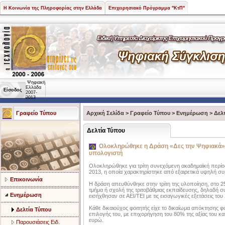
Η Κοινωνία της Πληροφορίας στην Ελλάδα
Επιχειρησιακό Πρόγραμμα "ΚτΠ"
Ψηφιακή
Ελλάδα
Είσοδος
2007-
2013
Γραφείο Τύπου
Αρχική Σελίδα
>
Γραφείο Τύπου
>
Ενημέρωση
>
Δελ
Δελτία Τύπου
Ολοκληρώθηκε η Δράση «Δες την Ψηφιακά» 
υπολογιστή
Ολοκληρώθηκε για τρίτη συνεχόμενη ακαδημαϊκή περίο
2013, η οποία χαρακτηρίστηκε από εξαιρετικά υψηλή σ
Επικοινωνία
Η δράση απευθύνθηκε στην τρίτη της υλοποίηση, στο 2
τμήμα ή σχολή της τριτοβάθμιας εκπαίδευσης, δηλαδή σ
Ενημέρωση
εισήχθησαν σε ΑΕΙ/ΤΕΙ με τις εισαγωγικές εξετάσεις του
Κάθε δικαιούχος φοιτητής είχε το δικαίωμα απόκτησης 
Δελτία Τύπου
επιλογής του, με επιχορήγηση του 80% της αξίας του κα
ευρώ.
Παρουσιάσεις Ειδ.