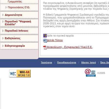
Γραμματείας
Πιο συγκεκριμένα, η Ανακοίνωση αναφέρει ότι «μεταξύ 
προγράμματα ψηφιοποίησης από μουσεία, βιβλιοθήκες κ
Παρουσιάσεις ΕΥΔ
πλαίσιο της Ψηφιακής Στρατηγικής για την περίοδο έω
Η Ειδική Γραμματεία Ψηφιακού Σχεδιασμού σχεδιάζει 
Δημοσιότητα
Πολιτισμού, που χρηματοδοτήθηκαν από το Πρόγραμμα 
διεξαχθεί στις αρχές Δεκεμβρίου στην Αθήνα. Στο πλαίσ
Περιοδικό "Ψηφιακή
2006-2013, και με αρχή τα έργα του πολιτισμού, πρόκει
Ελλάδα"
πρακτικές στον τομέα αυτό.
Περιοδικό Infosoc
Δείτε τα σχετικά αρχεία:
Εκδηλώσεις
Δελτίο Τύπου
Ειδησεογραφία
Ανακοίνωση - Ενημερωτικό Υλικό Ε.Ε.
Ταυτότητα
:
Προσβασιμότητα
:
Χάρτης Ιστού
:
Όροι Χ
©2005