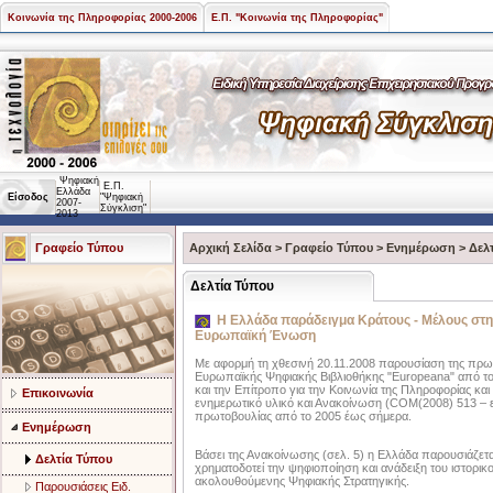
Κοινωνία της Πληροφορίας 2000-2006
Ε.Π. "Κοινωνία της Πληροφορίας"
Ψηφιακή
Ε.Π.
Ελλάδα
Είσοδος
"Ψηφιακή
2007-
Σύγκλιση"
2013
Γραφείο Τύπου
Αρχική Σελίδα
>
Γραφείο Τύπου
>
Ενημέρωση
>
Δελ
Δελτία Τύπου
Η Ελλάδα παράδειγμα Κράτους - Μέλους στη
Ευρωπαϊκή Ένωση
Με αφορμή τη χθεσινή 20.11.2008 παρουσίαση της πρωτ
Ευρωπαϊκής Ψηφιακής Βιβλιοθήκης "Europeana" από τ
και την Επίτροπο για την Κοινωνία της Πληροφορίας και
Επικοινωνία
ενημερωτικό υλικό και Ανακοίνωση (COM(2008) 513 – επ
πρωτοβουλίας από το 2005 έως σήμερα.
Ενημέρωση
Βάσει της Ανακοίνωσης (σελ. 5) η Ελλάδα παρουσιάζετ
Δελτία Τύπου
χρηματοδοτεί την ψηφιοποίηση και ανάδειξη του ιστορικο
ακολουθούμενης Ψηφιακής Στρατηγικής.
Παρουσιάσεις Ειδ.