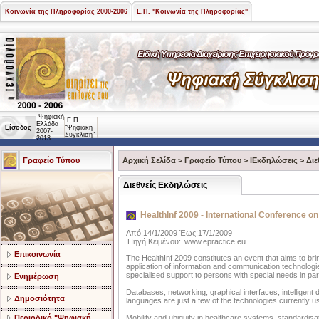
Κοινωνία της Πληροφορίας 2000-2006
Ε.Π. "Κοινωνία της Πληροφορίας"
Ψηφιακή
Ε.Π.
Ελλάδα
Είσοδος
"Ψηφιακή
2007-
Σύγκλιση"
2013
Γραφείο Τύπου
Αρχική Σελίδα
>
Γραφείο Τύπου
>
lΕκδηλώσεις
>
Διε
Διεθνείς Εκδηλώσεις
HealthInf 2009 - International Conference on
Από:14/1/2009 Έως:17/1/2009
Πηγή Κειμένου:
www.epractice.eu
Επικοινωνία
The HealthInf 2009 constitutes an event that aims to bri
application of information and communication technologie
specialised support to persons with special needs in part
Ενημέρωση
Databases, networking, graphical interfaces, intelligen
Δημοσιότητα
languages are just a few of the technologies currently u
Περιοδικό "Ψηφιακή
Mobility and ubiquity in healthcare systems, standardisat