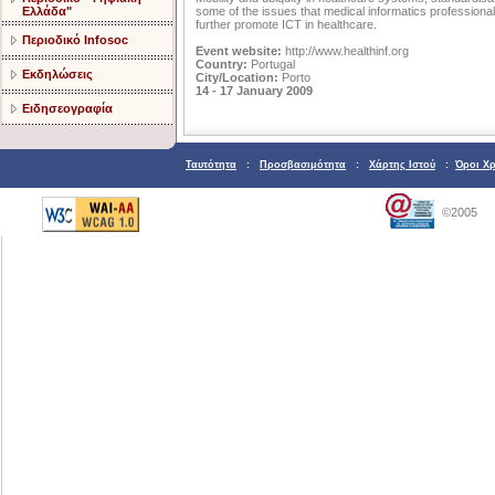
Ελλάδα"
some of the issues that medical informatics professional
further promote ICT in healthcare.
Περιοδικό Infosoc
Event website:
http://www.healthinf.org
Country:
Portugal
Εκδηλώσεις
City/Location:
Porto
14 - 17 January 2009
Ειδησεογραφία
Ταυτότητα
:
Προσβασιμότητα
:
Χάρτης Ιστού
:
Όροι Χ
©2005