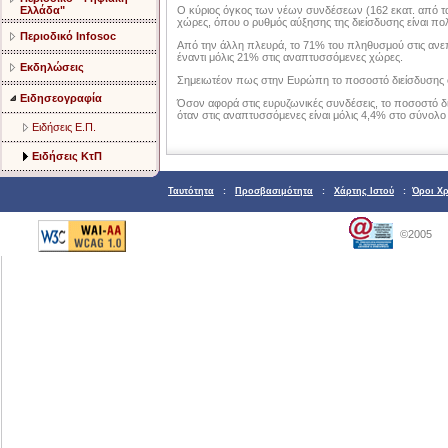
Ο κύριος όγκος των νέων συνδέσεων (162 εκατ. από τα
Ελλάδα"
χώρες, όπου ο ρυθμός αύξησης της διείσδυσης είναι π
Περιοδικό Infosoc
Από την άλλη πλευρά, το 71% του πληθυσμού στις ανεπτ
έναντι μόλις 21% στις αναπτυσσόμενες χώρες.
Εκδηλώσεις
Σημειωτέον πως στην Ευρώπη το ποσοστό διείσδυσης φθ
Ειδησεογραφία
Όσον αφορά στις ευρυζωνικές συνδέσεις, το ποσοστό δ
όταν στις αναπτυσσόμενες είναι μόλις 4,4% στο σύνολ
Ειδήσεις Ε.Π.
Ειδήσεις ΚτΠ
Ταυτότητα
:
Προσβασιμότητα
:
Χάρτης Ιστού
:
Όροι Χ
©2005