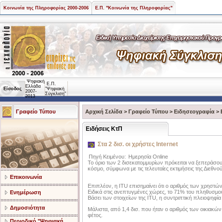
Κοινωνία της Πληροφορίας 2000-2006
Ε.Π. "Κοινωνία της Πληροφορίας"
Ψηφιακή
Ε.Π.
Ελλάδα
Είσοδος
"Ψηφιακή
2007-
Σύγκλιση"
2013
Γραφείο Τύπου
Αρχική Σελίδα
>
Γραφείο Τύπου
>
Ειδησεογραφία
>
Ειδήσεις ΚτΠ
Στα 2 δισ. οι χρήστες Internet
Πηγή Κειμένου:
Ημερησία Online
Το όριο των 2 δισεκατομμυρίων πρόκειται να ξεπεράσου
κόσμο, σύμφωνα με τις τελευταίες εκτιμήσεις της Διεθ
Επικοινωνία
Επιπλέον, η ITU επισημαίνει ότι ο αριθμός των χρηστών
Ειδικά στις ανεπτυγμένες χώρες, το 71% του πληθυσμού 
Ενημέρωση
Βάσει των στοιχείων της ITU, η συντριπτική πλειοψηφί
Δημοσιότητα
Μάλιστα, από 1,4 δισ. που ήταν ο αριθμός των οικιακών
φέτος.
Περιοδικό "Ψηφιακή