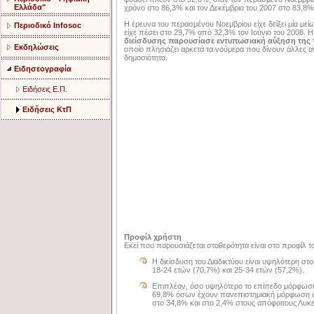
Ελλάδα"
χρόνο στο 86,3% και τον Δεκέμβριο του 2007 στο 83,8%
Η έρευνα του περασμένου Νοεμβρίου είχε δείξει μία με
Περιοδικό Infosoc
είχε πέσει στο 29,7% από 32,3% τον Ιούνιο του 2008.
διείσδυσης παρουσίασε εντυπωσιακή αύξηση της 
Εκδηλώσεις
οποίο πλησιάζει αρκετά τα νούμερα που δίνουν άλλες 
δημοσιότητα.
Ειδησεογραφία
Ειδήσεις Ε.Π.
Ειδήσεις ΚτΠ
Προφίλ χρήστη
Εκεί που παρουσιάζεται σταθερότητα είναι στο προφίλ 
Η διείσδυση του Διαδικτύου είναι υψηλότερη στου
18-24 ετών (70,7%) και 25-34 ετών (57,2%).
Επιπλέον, όσο υψηλότερο το επίπεδο μόρφωσης
69,8% όσων έχουν πανεπιστημιακή μόρφωση συν
στο 34,8% και στο 2,4% στους απόφοιτους Λυκεί