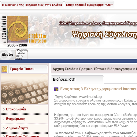
Η Κοινωνία της Πληροφορίας στην Ελλάδα
Επιχειρησιακό Πρόγραμμα "ΚτΠ"
Ψηφιακή
Ελλάδα
Είσοδος
2007-
2013
Γραφείο Τύπου
Αρχική Σελίδα
>
Γραφείο Τύπου
>
Ειδησεογραφία
>
Ειδήσεις ΚτΠ
Ενας στους 3 Ελληνες χρησιμοποιεί Internet
Πηγή Κειμένου:
www.imerisia.gr
Σε απαραίτητο εργαλείο όλο και περισσότερων Ελλήνων 
στοιχεία της τελευταίας έρευνας της Metron Analysis, 
Επικοινωνία
Η έρευνα, η οποία έγινε σε τετραμηνιαία βάση, έδειξε 
33,9%, το υψηλότερο που έχουν εμφανίσει οι μετρήσεις 
Ενημέρωση
συχνότητα χρήσης του Διαδικτύου, κάτι που δείχνει ότι 
καθημερινότητας όλο και περισσότερων Ελλήνων.
Δημοσιότητα
Το ποσοστό των Ελλήνων χρηστών του Διαδικτύο
Περιοδικό "Ψηφιακή
φθάσει πλέον στο 92,8%, όταν τον περασμένο Νοέμβριο