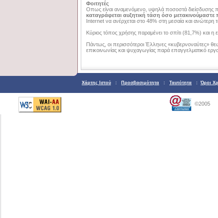
Φοιτητές
Οπως είναι αναμενόμενο, υψηλά ποσοστά διείσδυσης πα
καταγράφεται αυξητική τάση όσο μετακινούμαστε
Internet να ανέρχεται στο 48% στη μεσαία και ανώτερη τ
Κύριος τόπος χρήσης παραμένει το σπίτι (81,7%) και η 
Πάντως, οι περισσότεροι Έλληνες «κυβερνοναύτες» θεω
επικοινωνίας και ψυχαγωγίας παρά επαγγελματικό εργα
Χάρτης Ιστού
:
Προσβασιμότητα
:
Ταυτότητα
:
Όροι Χ
©2005