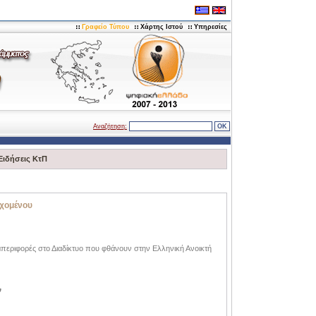
Γραφείο Τύπου
Χάρτης Ιστού
Υπηρεσίες
Αναζήτηση:
Ειδήσεις ΚτΠ
εχομένου
μπεριφορές στο Διαδίκτυο που φθάνουν στην Ελληνική Ανοικτή
ν