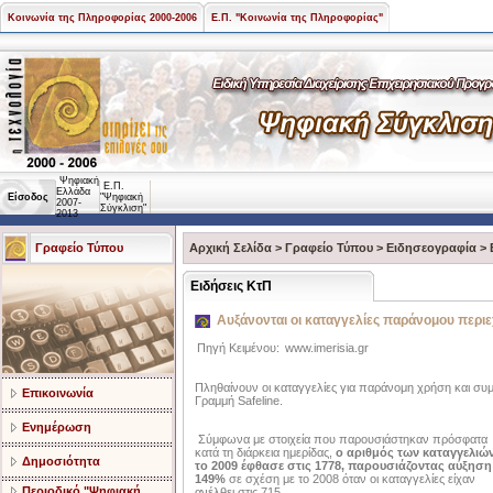
Κοινωνία της Πληροφορίας 2000-2006
Ε.Π. "Κοινωνία της Πληροφορίας"
Ψηφιακή
Ε.Π.
Ελλάδα
Είσοδος
"Ψηφιακή
2007-
Σύγκλιση"
2013
Γραφείο Τύπου
Αρχική Σελίδα
>
Γραφείο Τύπου
>
Ειδησεογραφία
>
Ειδήσεις ΚτΠ
Αυξάνονται οι καταγγελίες παράνομου περι
Πηγή Κειμένου:
www.imerisia.gr
Πληθαίνουν οι καταγγελίες για παράνομη χρήση και συ
Επικοινωνία
Γραμμή Safeline.
Ενημέρωση
Σύμφωνα με στοιχεία που παρουσιάστηκαν πρόσφατα
κατά τη διάρκεια ημερίδας,
ο αριθμός των καταγγελιώ
Δημοσιότητα
το 2009 έφθασε στις 1778, παρουσιάζοντας αύξηση
149%
σε σχέση με το 2008 όταν οι καταγγελίες είχαν
Περιοδικό "Ψηφιακή
ανέλθει στις 715.