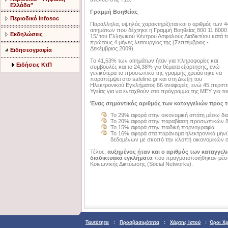
Ελλάδα"
Γραμμή Βοηθείας
Περιοδικό Infosoc
Παράλληλα, υψηλός χαρακτηρίζεται και ο αριθμός των 4
αιτημάτων που δέχτηκε η Γραμμή Βοηθείας 800 11 8000
Εκδηλώσεις
15/ του Ελληνικού Κέντρου Ασφαλούς Διαδικτύου κατά τ
πρώτους 4 μήνες λειτουργίας της (Σεπτέμβριος -
Δεκέμβριος 2009).
Ειδησεογραφία
Το 41,53% των αιτημάτων ήταν για πληροφορίες και
Ειδήσεις ΚτΠ
συμβουλές και το 24,38% για θέματα εξάρτησης, ενώ
γενικότερα το προσωπικό της γραμμής χρειάστηκε να
παραπέμψει στο safeline.gr και στη Δίωξη του
Ηλεκτρονικού Εγκλήματος 66 αναφορές, ενώ 45 περιπτ
Υγείας για να ενταχθούν στο πρόγραμμα της ΜΕΥ για τ
Ένας σημαντικός αριθμός των καταγγελιών προς τ
Το 29% αφορά στην οικονομική απάτη μέσω δι
Το 20% αφορά στην παραβίαση προσωπικών 
Το 15% αφορά στην παιδική πορνογραφία.
Το 16% αφορά στα παράνομα ηλεκτρονικά μην
δεδομένων με σκοπό την κλοπή οικονομικών σ
Τέλος,
αυξημένος ήταν και ο αριθμός των καταγγε
διαδικτυακά εγκλήματα
που πραγματοποιήθηκαν μέσ
Κοινωνικής Δικτύωσης (Social Networks).
Ταυτότητα
:
Προσβασιμότητα
:
Χάρτης Ιστού
:
Όροι Χ