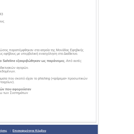
43
ους
ώσεις παραπέμφθηκαν στα ιατρεία της Μονάδας Εφηβικής
ους εφήβους με υπερβολική ενασχόληση στο Διαδίκτυο.
ο Safeline εξακριβώθηκαν ως παράνομες
. Από αυτές:
αδικτυακών αγορών.
δεδομένων.
ύματα που σκοπό είχαν το phishing («ψάρεμα» προσωπικών
τοιχείων).
λιών που αφορούσαν
ω των Συστημάτων
ρήσης
:
Επισκεψιμότητα Κόμβου