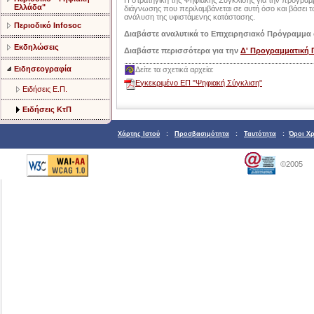
Η στρατηγική της Ψηφιακής Σύγκλισης για την προγραμμ
Ελλάδα"
διάγνωσης που περιλαμβάνεται σε αυτή όσο και βάσε
ανάλυση της υφιστάμενης κατάστασης.
Περιοδικό Infosoc
Διαβάστε αναλυτικά το Επιχειρησιακό Πρόγραμμα
Εκδηλώσεις
Διαβάστε περισσότερα για την
Δ' Προγραμματική 
Ειδησεογραφία
Δείτε τα σχετικά αρχεία:
Εγκεκριμένο ΕΠ "Ψηφιακή Σύγκλιση"
Ειδήσεις Ε.Π.
Ειδήσεις ΚτΠ
Χάρτης Ιστού
:
Προσβασιμότητα
:
Ταυτότητα
:
Όροι Χ
©2005