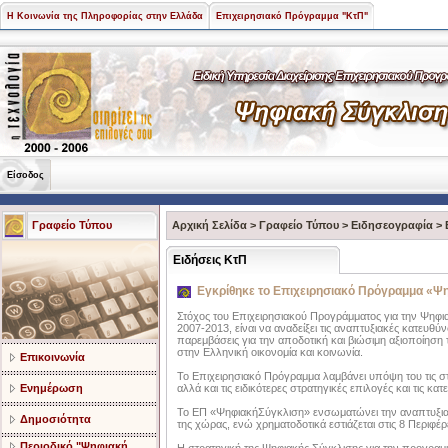
Η Κοινωνία της Πληροφορίας στην Ελλάδα
Επιχειρησιακό Πρόγραμμα "ΚτΠ"
Είσοδος
Γραφείο Τύπου
Αρχική Σελίδα
>
Γραφείο Τύπου
>
Ειδησεογραφία
>
Ειδήσεις ΚτΠ
Εγκρίθηκε το Επιχειρησιακό Πρόγραμμα «Ψ
Στόχος του Επιχειρησιακού Προγράμματος για την Ψηφι
2007-2013, είναι να αναδείξει τις αναπτυξιακές κατευθύνσ
παρεμβάσεις για την αποδοτική και βιώσιμη αξιοποίησ
στην Ελληνική οικονομία και κοινωνία.
Επικοινωνία
Το Επιχειρησιακό Πρόγραμμα λαμβάνει υπόψη του τις στ
Ενημέρωση
αλλά και τις ειδικότερες στρατηγικές επιλογές και τις 
Το ΕΠ «ΨηφιακήΣύγκλιση» ενσωματώνει την αναπτυξιακ
Δημοσιότητα
της χώρας, ενώ χρηματοδοτικά εστιάζεται στις 8 Περιφέρ
Περιοδικό "Ψηφιακή