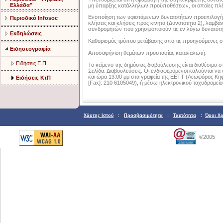
Ελλάδα"
μη ύπαρξης κατάλληλων προϋποθέσεων, οι οποίες πλέ
Ενοποίηση των υφιστάμενων δυνατοτήτων προεπιλογής γι
Περιοδικό Infosoc
κλήσεις και κλήσεις προς κινητά (Δυνατότητα 2), λαμβ
συνδρομητών που χρησιμοποιούν τις εν λόγω δυνατότη
Εκδηλώσεις
Καθορισμός τρόπου μετάβασης από τις προηγούμενες στ
Ειδησεογραφία
Αποσαφήνιση θεμάτων προστασίας καταναλωτή.
Ειδήσεις Ε.Π.
Το κείμενο της δημόσιας διαβούλευσης είναι διαθέσιμο στ
Σελίδα: Διαβουλεύσεις. Οι ενδιαφερόμενοι καλούνται να 
και ώρα 13:00 μμ στα γραφεία της ΕΕΤΤ (Λεωφόρος Κηφι
Ειδήσεις ΚτΠ
[Fax]: 210 6105049), ή μέσω ηλεκτρονικού ταχυδρομείο
Χάρτης Ιστού
:
Προσβασιμότητα
:
Ταυτότητα
:
Όροι Χ
©2005