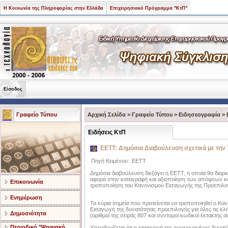
Η Κοινωνία της Πληροφορίας στην Ελλάδα
Επιχειρησιακό Πρόγραμμα "ΚτΠ"
Είσοδος
Γραφείο Τύπου
Αρχική Σελίδα
>
Γραφείο Τύπου
>
Ειδησεογραφία
>
Ειδήσεις ΚτΠ
ΕΕΤΤ: Δημόσια Διαβούλευση σχετικά με τη
Πηγή Κειμένου:
ΕΕΤΤ
Δημόσια διαβούλευση διεξάγει η ΕΕΤΤ, η οποία θα διαρκέ
αφορά στην καταγραφή και αξιοποίηση των απόψεων κ
Επικοινωνία
τροποποίηση του Κανονισμού Εισαγωγής της Προεπιλο
Ενημέρωση
Τα κύρια σημεία που προτείνεται να τροποποιηθεί ο Κανο
Εισαγωγή της δυνατότητας προεπιλογής για όλες τις κλ
Δημοσιότητα
(αριθμοί της σειράς 807 και σύντομοι κωδικοί έκτακτης α
Περιοδικό "Ψηφιακή
Υπενθυμίζεται ότι η εφαρμογή της συγκεκριμένης δυνατ