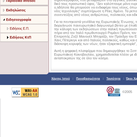
δημοσιογράφους που μεταφράζουν στα αγγλικά, γαλλικά 
Περιοδικό Infosoc
δικό τους προσωπικό ύφος. "Δεν καλύπτουμε μόνο ευ
ο,τιδήποτε θα μπορούσε να ενδιαφέρει τους νέους, όπως
Εκδηλώσεις
νέες τεχνολογίες" συμπλήρωσε η Ρέιες Χιμένο. Τα ρεπ
συνεντεύξεις από νέους ανθρώπους, πολιτικούς και ειδι
Ειδησεογραφία
Για τα πεντηκοστά γενέθλια της Ευρωπαϊκής Ένωσης, 
διοργάνωσε πανευρωπαϊκό διαγωνισμό βίντεο με έπαθλο
Ειδήσεις Ε.Π.
την κάλυψη των εκδηλώσεων στην ιταλική πρωτεύουσα.
πήρα από τον Ιταλό πρωθυπουργό Ρομάνο Πρόντι, τον
Επιτροπής Ζοζέ Μανουέλ Μπαρόζο, τον Πρόεδρο του 
Ειδήσεις ΚτΠ
Χανς Πέτερινγκ και από Ιταλούς πολιτικούς, καθώς και 
διάσκεψη κορυφής των νέων, ήταν εξαιρετική εμπειρία"
Αυτή η ψηφιακή πλατφόρμα που δημιουργήθηκε το Σεπτέ
Ευρωπαϊκού Κοινοβουλίου, χρηματοδοτείται πλέον με ιδιω
ανταποκριτών της σε όλο τον κόσμο.
Χάρτης Ιστού
:
Προσβασιμότητα
:
Ταυτότητα
:
Όροι Χ
©2005