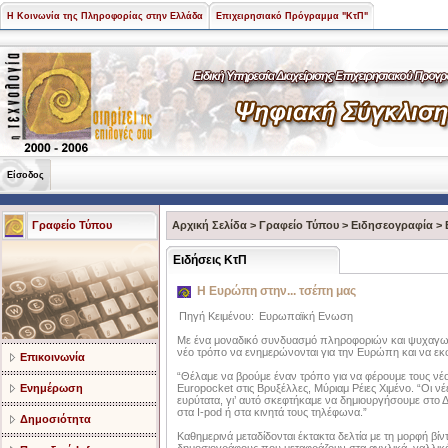
Η Κοινωνία της Πληροφορίας στην Ελλάδα
Επιχειρησιακό Πρόγραμμα "ΚτΠ"
Είσοδος
Γραφείο Τύπου
Αρχική Σελίδα
>
Γραφείο Τύπου
>
Ειδησεογραφία
>
Ειδήσεις ΚτΠ
Η Ευρώπη στην... τσέπη μας
Πηγή Κειμένου:
Ευρωπαϊκή Ενωση
Με ένα μοναδικό συνδυασμό πληροφοριών και ψυχαγωγ
νέο τρόπο να ενημερώνονται για την Ευρώπη και να εκ
Επικοινωνία
“Θέλαμε να βρούμε έναν τρόπο για να φέρουμε τους ν
Ενημέρωση
Europocket στις Βρυξέλλες, Μύριαμ Ρέιες Χιμένο. “Οι νέε
ευρύτατα, γι’ αυτό σκεφτήκαμε να δημιουργήσουμε στ
στα I-pod ή στα κινητά τους τηλέφωνα.”
Δημοσιότητα
Καθημερινά μεταδίδονται έκτακτα δελτία με τη μορφή βίν