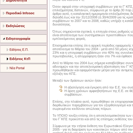
Δημοσιότητα
Όσον αφορά στην υπογραφή συμβάσεων για το Γ' ΚΠΣ, α
επιλεξιμότητας δαπανών, σύμφωνα με το άρθρ.30 παρ.
Περιοδικό Infosoc
άρθρο αυτό, η καταληκτική ημερομηνία επιλεξιμότητας 
δηλαδή έως και την 31/12/2008 (ή 30/4/2009 για τις κρα
συμβάσεων το 2007 και το 2008, καθώς υπήρξε η κατάλλ
δυνατότητας.
Εκδηλώσεις
Όπως σημειώνεται σχετικά, η επιτυχία στους ρυθμούς 
είναι αποτέλεσμα των συστηματικών προσπαθειών που
εμπλεκόμενους φορείς.
Ειδησεογραφία
Επισημαίνεται επίσης ότι η αρχική περίοδος εφαρμογής
αποτέλεσμα το Μάρτιο του 2004 - μετά από 50 μήνες ι
Ειδήσεις Ε.Π.
23% και η υπογραφή συμβάσεων στο 40% της συνολικής
πρωτοβουλίες, η απορρόφηση ήταν στο 7% και έφθασε σ
Ειδήσεις ΚτΠ
Από το Μάρτιο του 2004 έως σήμερα καταβλήθηκε συντο
αδυναμιών και την αποτελεσματική αξιοποίηση του Γ' Κ
Νέα Portal
προωθήθηκαν και εφαρμόστηκαν μέτρα για την αντιμε
εξέλιξη του ΚΠΣ.
Μεταξύ των δράσεων αυτών ήταν:
Η αξιολόγηση και έγκριση από την Ε.Ε. του συσ
Η άρση χρόνιων αμφισβητήσεων της Ε.Ε. σε θέμ
συμβάσεων.
Επίσης, στο πλαίσιο αυτό, προωθήθηκε σε επιχειρησιακ
διορθωτικών παρεμβάσεων για τον εξορθολογισμό και τ
σωρευμένου κινδύνου απώλειας πόρων.
Το ΥΠΟΙΟ τονίζει επίσης ότι η αποτελεσματικότητα των
του Γ΄ΚΠΣ προκύπτει και από τις επίσημες εκθέσεις το
Σύμφωνα με την ετήσια έκθεση του Ευρωπαϊκού Ελεγκτι
2005 - για τη διαχείριση των κοινοτικών πόρων από τη
αισθητή βελτίωση της εικόνας της Ελλάδας σε αντίθεση 