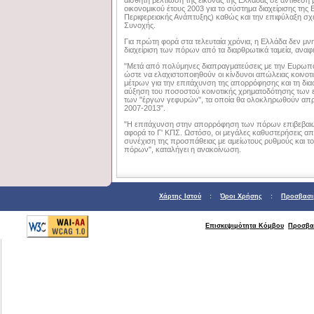
οικονομικού έτους 2003 για το σύστημα διαχείρισης τ
Περιφερειακής Ανάπτυξης) καθώς και την επιφύλαξη σχετ
Συνοχής.
Για πρώτη φορά στα τελευταία χρόνια, η Ελλάδα δεν μνη
διαχείριση των πόρων από τα διαρθρωτικά ταμεία, αναφέ
"Μετά από πολύμηνες διαπραγματεύσεις με την Ευρωπα
ώστε να ελαχιστοποιηθούν οι κίνδυνοι απώλειας κοιν
μέτρων για την επιτάχυνση της απορρόφησης και τη δι
αύξηση του ποσοστού κοινοτικής χρηματοδότησης των 
των "έργων γεφυρών", τα οποία θα ολοκληρωθούν απ
2007-2013".
"Η επιτάχυνση στην απορρόφηση των πόρων επιβεβαιών
αφορά το Γ' ΚΠΣ. Ωστόσο, οι μεγάλες καθυστερήσεις απ
συνέχιση της προσπάθειας με αμείωτους ρυθμούς και το
πόρων", καταλήγει η ανακοίνωση.
Χάρτης Ιστού
:
Όροι Χρήσης
:
Προσβασι
Επισκεψιμότητα Κόμβου
Προσβα