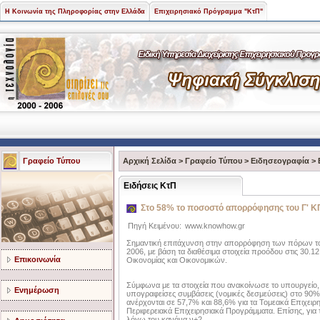
Η Κοινωνία της Πληροφορίας στην Ελλάδα
Επιχειρησιακό Πρόγραμμα "ΚτΠ"
Γραφείο Τύπου
Αρχική Σελίδα
>
Γραφείο Τύπου
>
Ειδησεογραφία
>
Ειδήσεις ΚτΠ
Στο 58% το ποσοστό απορρόφησης του Γ' Κ
Πηγή Κειμένου:
www.knowhow.gr
Σημαντική επιτάχυνση στην απορρόφηση των πόρων του 
2006, με βάση τα διαθέσιμα στοιχεία προόδου στις 30.
Επικοινωνία
Οικονομίας και Οικονομικών.
Σύμφωνα με τα στοιχεία που ανακοίνωσε το υπουργείο
Ενημέρωση
υπογραφείσες συμβάσεις (νομικές δεσμεύσεις) στο 90%
ανέρχονται σε 57,7% και 88,6% για τα Τομεακά Επιχειρ
Περιφερειακά Επιχειρησιακά Προγράμματα. Επίσης, για
λόγω του κανόνα ν+2.