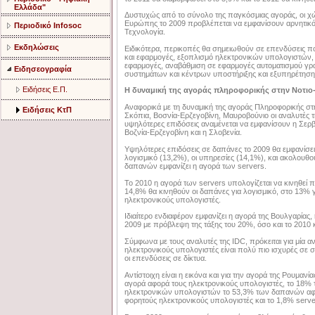
Ελλάδα"
Δυστυχώς από το σύνολο της παγκόσμιας αγοράς, οι χώ
Ευρώπης το 2009 προβλέπεται να εμφανίσουν αρνητικ
Περιοδικό Infosoc
Τεχνολογία.
Εκδηλώσεις
Ειδικότερα, περικοπές θα σημειωθούν σε επενδύσεις π
και εφαρμογές, εξοπλισμό ηλεκτρονικών υπολογιστών, 
εφαρμογές, αναβάθμιση σε εφαρμογές αυτοματισμού γρα
Ειδησεογραφία
συστημάτων και κέντρων υποστήριξης και εξυπηρέτησης
Ειδήσεις Ε.Π.
Η δυναμική της αγοράς πληροφορικής στην Νοτι
Αναφορικά με τη δυναμική της αγοράς Πληροφορικής στη
Ειδήσεις ΚτΠ
Σκόπια, Βοσνία-Ερζεγοβίνη, Μαυροβούνιο οι αναλυτές 
υψηλότερες επιδόσεις αναμένεται να εμφανίσουν η Σερβ
Βοζνία-Ερζεγοβίνη και η Σλοβενία.
Υψηλότερες επιδόσεις σε δαπάνες το 2009 θα εμφανίσε
λογισμικό (13,2%), οι υπηρεσίες (14,1%), και ακολουθού
δαπανών εμφανίζει η αγορά των servers.
Το 2010 η αγορά των servers υπολογίζεται να κινηθεί 
14,8% θα κινηθούν οι δαπάνες για λογισμικό, στο 13% γ
ηλεκτρονικούς υπολογιστές.
Ιδιαίτερο ενδιαφέρον εμφανίζει η αγορά της Βουλγαρίας
2009 με πρόβλεψη της τάξης του 20%, όσο και το 2010 
Σύμφωνα με τους αναλυτές της IDC, πρόκειται για μία α
ηλεκτρονικούς υπολογιστές είναι πολύ πιο ισχυρές σε σ
οι επενδύσεις σε δίκτυα.
Αντίστοιχη είναι η εικόνα και για την αγορά της Ρουμα
αγορά αφορά τους ηλεκτρονικούς υπολογιστές, το 18% τ
ηλεκτρονικών υπολογιστών το 53,3% των δαπανών αφο
φορητούς ηλεκτρονικούς υπολογιστές και το 1,8% serve