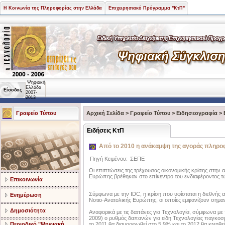
Η Κοινωνία της Πληροφορίας στην Ελλάδα
Επιχειρησιακό Πρόγραμμα "ΚτΠ"
Ψηφιακή
Ελλάδα
Είσοδος
2007-
2013
Γραφείο Τύπου
Αρχική Σελίδα
>
Γραφείο Τύπου
>
Ειδησεογραφία
>
Ειδήσεις ΚτΠ
Από το 2010 η ανάκαμψη της αγοράς πληρο
Πηγή Κειμένου:
ΣΕΠΕ
Οι επιπτώσεις της τρέχουσας οικονομικής κρίσης στην
Ευρώπης βρέθηκαν στο επίκεντρο του ενδιαφέροντος τ
Επικοινωνία
Σύμφωνα με την IDC, η κρίση που υφίσταται η διεθνής α
Ενημέρωση
Νοτιο-Ανατολικής Ευρώπης, οι οποίες εμφανίζουν σημαντ
Δημοσιότητα
Αναφορικά με τις δαπάνες για Τεχνολογία, σύμφωνα με
2009) ο ρυθμός δαπανών για είδη Τεχνολογίας παγκοσμί
το 2011 θα διαμορφωθεί στο 5,9% και το 2012 θα κινηθε
Περιοδικό "Ψηφιακή