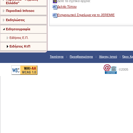
Δείτε τα σχετικά αρχεία:
Ελλάδα"
Δελτίο Τύπου
Περιοδικό Infosoc
Ενημερωτικό Σημείωμα για το JEREMIE
Εκδηλώσεις
Ειδησεογραφία
Ειδήσεις Ε.Π.
Ειδήσεις ΚτΠ
Ταυτότητα
:
Προσβασιμότητα
:
Χάρτης Ιστού
:
Όροι Χ
©2005