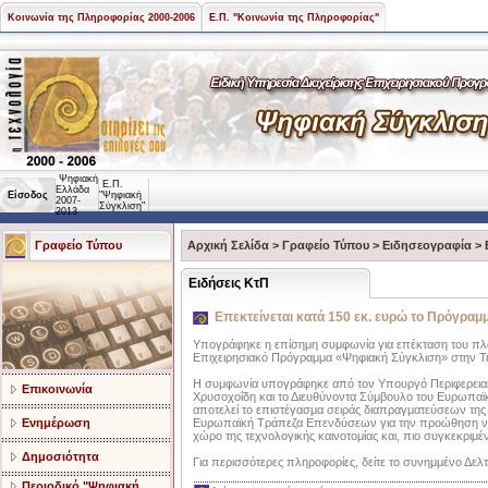
Κοινωνία της Πληροφορίας 2000-2006
Ε.Π. "Κοινωνία της Πληροφορίας"
Ψηφιακή
Ε.Π.
Ελλάδα
Είσοδος
"Ψηφιακή
2007-
Σύγκλιση"
2013
Γραφείο Τύπου
Αρχική Σελίδα
>
Γραφείο Τύπου
>
Ειδησεογραφία
>
Ειδήσεις ΚτΠ
Επεκτείνεται κατά 150 εκ. ευρώ το Πρόγρα
Υπογράφηκε η επίσημη συμφωνία για επέκταση του πλαι
Επιχειρησιακό Πρόγραμμα «Ψηφιακή Σύγκλιση» στην Τ
Η συμφωνία υπογράφηκε από τον Υπουργό Περιφερειακή
Επικοινωνία
Χρυσοχοΐδη και το Διευθύνοντα Σύμβουλο του Ευρωπαϊκ
αποτελεί το επιστέγασμα σειράς διαπραγματεύσεων της
Ενημέρωση
Ευρωπαϊκή Τράπεζα Επενδύσεων για την προώθηση νέω
χώρο της τεχνολογικής καινοτομίας και, πιο συγκεκριμ
Δημοσιότητα
Για περισσότερες πληροφορίες, δείτε το συνημμένο Δελ
Περιοδικό "Ψηφιακή