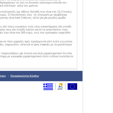
ιατηρήσουν σε όσο το δυνατόν καλύτερα επίπεδα τον
ακά καλύτερο- μήνα του χρόνου.
πολογιστές (με οθόνες δηλαδή που είναι στις 15,4 ίντσες)
ευρώ. Oι δυνατότητές τους -σε σύγκριση με ακριβότερα
τής είναι Intel Celeron), αλλά για μία μεγάλη μερίδα
 είτε λόγω εγκαινίων ενός νέου καταστήματος είτε επειδή
ής τους είτε επειδή πρέπει απλά να απαντήσουν στον
ές που είναι στα 399 ευρώ, ενώ στο πρόσφατο παρελθόν
θενται σε τόσο χαμηλές τιμές προέρχονται από πολύ γνωστούς
, σημειωτέον, είναι και οι τρεις εταιρείες με τα μεγαλύτερα
παρουσιάζουν μία πτώση και είναι χαρακτηριστικό ότι στην
στημα με κορυφαία χαρακτηριστικά πολύ σπάνια πωλείται σε
ρήσης
:
Επισκεψιμότητα Κόμβου