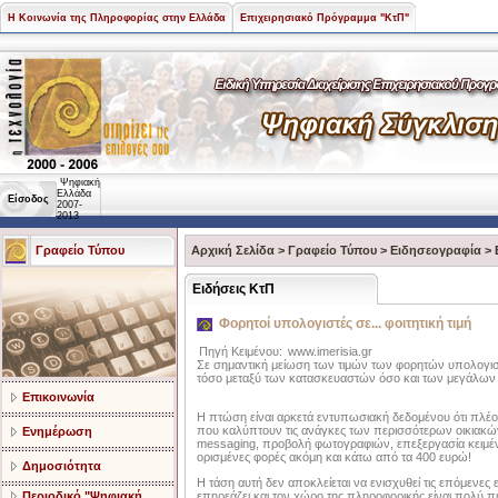
Η Κοινωνία της Πληροφορίας στην Ελλάδα
Επιχειρησιακό Πρόγραμμα "ΚτΠ"
Ψηφιακή
Ελλάδα
Είσοδος
2007-
2013
Γραφείο Τύπου
Αρχική Σελίδα
>
Γραφείο Τύπου
>
Ειδησεογραφία
>
Ειδήσεις ΚτΠ
Φορητοί υπολογιστές σε... φοιτητική τιμή
Πηγή Κειμένου:
www.imerisia.gr
Σε σημαντική μείωση των τιμών των φορητών υπολογιστ
τόσο μεταξύ των κατασκευαστών όσο και των μεγάλων
Επικοινωνία
H πτώση είναι αρκετά εντυπωσιακή δεδομένου ότι πλέον
που καλύπτουν τις ανάγκες των περισσότερων οικιακώ
Ενημέρωση
messaging, προβολή φωτογραφιών, επεξεργασία κειμένω
ορισμένες φορές ακόμη και κάτω από τα 400 ευρώ!
Δημοσιότητα
H τάση αυτή δεν αποκλείεται να ενισχυθεί τις επόμενες
Περιοδικό "Ψηφιακή
επηρεάζει και τον χώρο της πληροφορικής είναι πολύ π