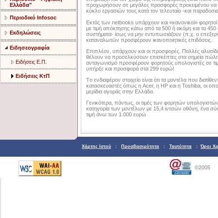
Ελλάδα"
προχωρήσουν σε μεγάλες προσφορές προκειμένου να δ
κύκλο εργασιών τους κατά τον τελευταίο -και παραδοσι
Περιοδικό Infosoc
Eκτός των netbooks υπάρχουν και «κανονικοί» φορητοί υ
με τιμή απόκτησης κάτω από τα 500 ή ακόμη και τα 450 
Εκδηλώσεις
συστήματα- ίσως να μην εντυπωσιάζουν (π.χ. ο επεξεργασ
καταναλωτών προσφέρουν ικανοποιητικές επιδόσεις.
Ειδησεογραφία
Eπιπλέον, υπάρχουν και οι προσφορές. Πολλές αλυσίδες
θέλουν να προσελκύσουν επισκέπτες στα σημεία πώλησ
Ειδήσεις Ε.Π.
ανταγωνισμό προσφέρουν φορητούς υπολογιστές σε τιμ
υπήρξε και προσφορά στα 299 ευρώ!
Ειδήσεις ΚτΠ
Tο ενδιαφέρον στοιχείο είναι ότι τα μοντέλα που διατί
κατασκευαστές όπως η Acer, η HP και η Toshiba, οι οποίες
μερίδια αγοράς στην Eλλάδα.
Γενικότερα, πάντως, οι τιμές των φορητών υπολογιστών 
κατηγορία των μοντέλων με 15,4 ιντσών οθόνη, ένα σύ
τιμή άνω των 1.000 ευρώ
Χάρτης Ιστού
:
Προσβασιμότητα
:
Ταυτότητα
:
Όροι Χ
©2005