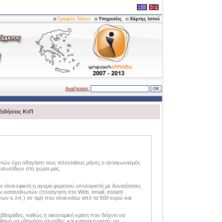
Γραφείο Τύπου
Υπηρεσίες
Χάρτης Ιστού
Αναζήτηση:
Ειδήσεις ΚτΠ
ών έχει οδηγήσει τους τελευταίους μήνες ο ανταγωνισμός
 αλυσίδων στη χώρα μας.
 είναι εφικτή η αγορά φορητού υπολογιστή με δυνατότητες
ν καταναλωτών (πλοήγηση στο Web, email, instant
ν κ.λπ.) σε τιμή που είναι κάτω από τα 500 ευρώ και
 εβδομάδες, καθώς η οικονομική κρίση που δείχνει να
ιθανό να οδηγήσει αλυσίδες και κατασκευαστές να