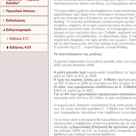
Ελλάδα"
τηλεπικοινωνιών εξίσου για όλους, τις επιχειρήσεις και
“Οι ευρωπαϊκοί χρήστες απολαμβάνουν τώρα υψηλότερε
Περιοδικό Infosoc
χαμηλότερες τιμές χάρη στον εντεινόμενο ανταγωνισμό
από την πλευρά της η Επίτροπος για την Κοινωνία τηε 
Εκδηλώσεις
Reding. “Ο σωστός συνδυασμός ανταγωνισμού μεταξύ τ
πλαισίου, σημαίνει, ότι οι τιμές κινούνται προς τα κάτω 
Διαδίκτυο κινούνται προς τα επάνω. Η πλειοψηφία τ
Ειδησεογραφία
μπορεί να έχει ταχύτητες άνω των 2 Mbit/s, ταχύτητα π
σήματος μέσω του Διαδικτύου, σε φτηνότερες τιμές. Η 
Ειδήσεις Ε.Π.
σημαντικές διαφορές στις τιμές μεταξύ των χωρών. Πρέπ
για τις τηλεπικοινωνίες από την κατοχή ενός συνεπού
το σύνολο της Ε.Ε.”, συμπλήρωσε η κυρία Reding.
Ειδήσεις ΚτΠ
Τα αποτελέσματα της μελέτης:
Η μελέτη παρουσιάζει ότι οι μέσες μηνιαίες αξίες των
2007 και του Απριλίου 2008.
Η μέση μηνιαία τιμή
ευρυζωνικής πρόσβασης σε ταχύτη
μήνα το 2007 σε €31 το 2008.
Η τιμή της ευρείας ζώνης με 2 - 4 Mbit/s
ταχύτητα μει
σε €37 το μήνα το 2008 σε σύγκριση με €52 το μήνα το 
Οι αξίες των ευρυζωνικών συνδέσεων με 4 - 8 Mbit/
€48,6 σε σχέση με το 2007.
Για το 4% των ευρωπαϊκών ευρυζωνικών καταναλω
ταχύτητας από 144 έως 512 Kbit/s, οι τιμές αυξήθηκαν 
Οι ευρυζωνικές δαπάνες πρόσβασης είναι, κατά μέσον ό
των 15, εκτός από δύο καλάθια (1 - 2 Mbit/s και +20 Mb
των πραγματικών ταχυτήτων που λαμβάνουν οι συνδρο
Για το λόγο αυτό η Επιτροπή θα προωθήσει σύντομα μια μ
αποτυπωθεί τι λαμβάνουν τελικά οι καταναλωτές σε σχ
καλοκαίρι,
η Ευρωπαϊκή Επιτροπή θα προτείνει μια
την κάλυψη 100% της Ε.Ε. με ευρυζωνικές υπηρεσίες κα
Διαδίκτυο για σταθερό και κινητό Διαδίκτυο