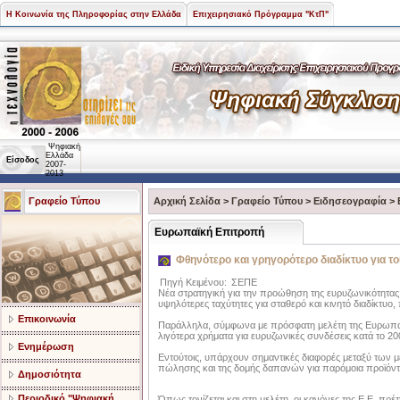
Η Κοινωνία της Πληροφορίας στην Ελλάδα
Επιχειρησιακό Πρόγραμμα "ΚτΠ"
Ψηφιακή
Ελλάδα
Είσοδος
2007-
2013
Γραφείο Τύπου
Αρχική Σελίδα
>
Γραφείο Τύπου
>
Ειδησεογραφία
>
Ευρωπαϊκή Επιτροπή
Φθηνότερο και γρηγορότερο διαδίκτυο για του
Πηγή Κειμένου:
ΣΕΠΕ
Νέα στρατηγική για την προώθηση της ευρυζωνικότητα
υψηλότερες ταχύτητες για σταθερό και κινητό διαδίκτυ
Επικοινωνία
Παράλληλα, σύμφωνα με πρόσφατη μελέτη της Ευρωπα
λιγότερα χρήματα για ευρυζωνικές συνδέσεις κατά το 20
Ενημέρωση
Εντούτοις, υπάρχουν σημαντικές διαφορές μεταξύ των με
πώλησης και της δομής δαπανών για παρόμοια προϊόντ
Δημοσιότητα
Περιοδικό "Ψηφιακή
Όπως τονίζεται και στη μελέτη, οι κανόνες της Ε.Ε. πρέ