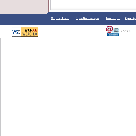
Χάρτης Ιστού
:
Προσβασιμότητα
:
Ταυτότητα
:
Όροι Χ
©2005