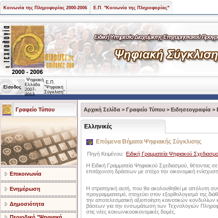
Κοινωνία της Πληροφορίας 2000-2006
Ε.Π. "Κοινωνία της Πληροφορίας"
Ψηφιακή
Ε.Π.
Ελλάδα
Είσοδος
"Ψηφιακή
2007-
Σύγκλιση"
2013
Γραφείο Τύπου
Αρχική Σελίδα
>
Γραφείο Τύπου
>
Ειδησεογραφία
>
Ελληνικές
Επόμενα Βήματα Ψηφιακής Σύγκλισης
Πηγή Κειμένου:
Ειδική Γραμματεία Ψηφιακού Σχεδιασμ
Η Ειδική Γραμματεία Ψηφιακού Σχεδιασμού, θέτοντας σ
επιτάχυνση δράσεων με στόχο την οικονομική ενίσχυση 
Επικοινωνία
Η στρατηγική αυτή, που θα ακολουθηθεί με απόλυτη συνέ
Ενημέρωση
προγραμματισμό, στοχεύει στον εξορθολογισμό της δι
την αποτελεσματική αξιοποίηση κοινοτικών κονδυλίων 
Δημοσιότητα
βάσεων για την ενσωμάτωση των Τεχνολογιών Πληροφ
στις νέες κοινωνικοοικονομικές δομές.
Περιοδικό "Ψηφιακή