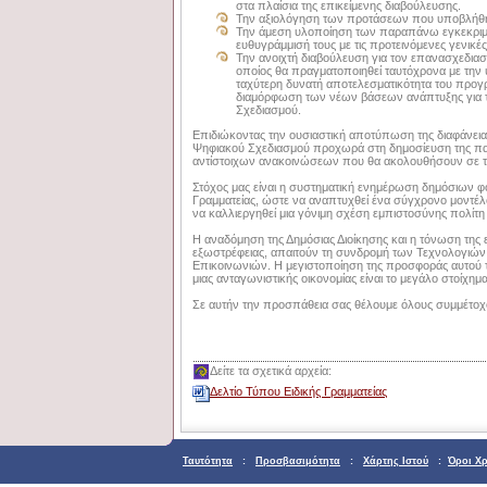
στα πλαίσια της επικείμενης διαβούλευσης.
Την αξιολόγηση των προτάσεων που υποβλήθηκ
Την άμεση υλοποίηση των παραπάνω εγκεκριμ
ευθυγράμμισή τους με τις προτεινόμενες γενικές
Την ανοιχτή διαβούλευση για τον επανασχεδι
οποίος θα πραγματοποιηθεί ταυτόχρονα με την
ταχύτερη δυνατή αποτελεσματικότητα του προγ
διαμόρφωση των νέων βάσεων ανάπτυξης για τις
Σχεδιασμού.
Επιδιώκοντας την ουσιαστική αποτύπωση της διαφάνειας κα
Ψηφιακού Σχεδιασμού προχωρά στη δημοσίευση της πα
αντίστοιχων ανακοινώσεων που θα ακολουθήσουν σε τα
Στόχος μας είναι η συστηματική ενημέρωση δημόσιων φ
Γραμματείας,
ώστε να αναπτυχθεί ένα σύγχρονο μοντέλο
να καλλιεργηθεί μια γόνιμη σχέση εμπιστοσύνης πολίτη
Η αναδόμηση της Δημόσιας Διοίκησης και η τόνωση της 
εξωστρέφειας, απαιτούν τη συνδρομή των Τεχνολογιώ
Επικοινωνιών. Η μεγιστοποίηση της προσφοράς αυτού 
μιας ανταγωνιστικής οικονομίας είναι το μεγάλο στοίχημ
Σε αυτήν την προσπάθεια σας θέλουμε όλους συμμέτοχ
Δείτε τα σχετικά αρχεία:
Δελτίο Τύπου Ειδικής Γραμματείας
Ταυτότητα
:
Προσβασιμότητα
:
Χάρτης Ιστού
:
Όροι Χ