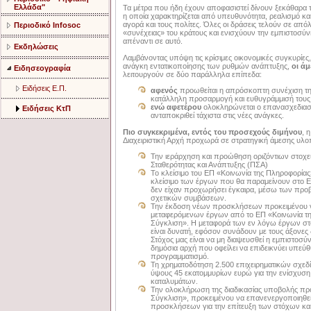
Ελλάδα"
Τα μέτρα που ήδη έχουν αποφασιστεί δίνουν ξεκάθαρα το
η οποία χαρακτηρίζεται από υπευθυνότητα, ρεαλισμό κα
αγορά και τους πολίτες. Όλες οι δράσεις τελούν σε από
Περιοδικό Infosoc
«συνέχειας» του κράτους και ενισχύουν την εμπιστοσύν
απέναντι σε αυτό.
Εκδηλώσεις
Λαμβάνοντας υπόψη τις κρίσιμες οικονομικές συγκυρίες
ανάγκη εντατικοποίησης των ρυθμών ανάπτυξης,
οι ά
Ειδησεογραφία
λειτουργούν σε δύο παράλληλα επίπεδα:
Ειδήσεις Ε.Π.
αφενός
προωθείται η απρόσκοπτη συνέχιση τη
κατάλληλη προσαρμογή και ευθυγράμμισή τους με
ενώ αφετέρου
ολοκληρώνεται ο επανασχεδιασ
Ειδήσεις ΚτΠ
ανταποκριθεί τάχιστα στις νέες ανάγκες.
Πιο συγκεκριμένα, εντός του προσεχούς διμήνου
, 
Διαχειριστική Αρχή προχωρά σε στρατηγική άμεσης υλο
Την ιεράρχηση και προώθηση οριζόντιων στοχ
Σταθερότητας και Ανάπτυξης (ΠΣΑ)
Το κλείσιμο του ΕΠ «Κοινωνία της Πληροφορίας»
κλείσιμο των έργων που θα παραμείνουν στο Ε
δεν είχαν προχωρήσει έγκαιρα, μέσω των προ
σχετικών συμβάσεων.
Την έκδοση νέων προσκλήσεων προκειμένου
μεταφερόμενων έργων από το ΕΠ «Κοινωνία τ
Σύγκλιση». Η μεταφορά των εν λόγω έργων στ
είναι δυνατή, εφόσον συνάδουν με τους άξονες δ
Στόχος μας είναι να μη διαψευσθεί η εμπιστο
δημόσια αρχή που οφείλει να επιδεικνύει υπεύ
προγραμματισμό.
Τη χρηματοδότηση 2.500 επιχειρηματικών σχεδίω
ύψους 45 εκατομμυρίων ευρώ για την ενίσχυση
καταλυμάτων.
Την ολοκλήρωση της διαδικασίας υποβολής πρ
Σύγκλιση», προκειμένου να επανενεργοποιηθε
προσκλήσεων για την επίτευξη των στόχων και