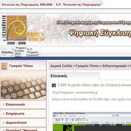
Κοινωνία της Πληροφορίας 2000-2006
Ε.Π. "Κοινωνία της Πληροφορίας"
Ψηφιακή
Ε.Π.
Ελλάδα
Είσοδος
"Ψηφιακή
2007-
Σύγκλιση"
2013
Γραφείο Τύπου
Αρχική Σελίδα
>
Γραφείο Τύπου
>
Ειδησεογραφία
>
Ελληνικές
7.000 δωρεάν video clips σε ελληνική ιστοσ
Πηγή Κειμένου:
www.imerisia.gr
Στόχος είναι να ξεπεράσει τα 10.000 clips, στις αρχές τ
Επικοινωνία
Ενημέρωση
Δημοσιότητα
Περιοδικό "Ψηφιακή