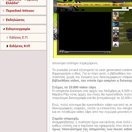
Ελλάδα"
Περιοδικό Infosoc
Εκδηλώσεις
Ειδησεογραφία
Ειδήσεις Ε.Π.
Ειδήσεις ΚτΠ
αποσύρει επίσημο περιεχόμενο.
Το youtube γενικά εξυπηρετεί το user generated conten
δημιουργήσει ο ίδιος. Για το λόγο αυτό, η βιβλιοθήκη 
ποιότητα, χωρίς την έγκριση των δισκογραφικών εταιρε
βιβλιοθήκη video, την οποία έχει εγκρίνει η δισκογ
Στόχος τα 10.000 video clips
Η υπηρεσία ξεκίνησε στις αρχές του Νοέμβρη με 6.500 
Μιχάλη Ρίζο «στις αρχές του έτους θα προστεθούν πολύ 
παγκόσμια δισκογραφία και θα ξεπεράσουμε τα 10.000 c
Ενώ, πολύ σύντομα θα προστεθούν video και από τις αν
δισκογραφικές εταιρείες, οπότε οι επισκέπτες του mtv
και σε πληθώρα video clips από την εγχώρια μουσική 
Σημεία υπεροχής
Αναμφισβήτητα, η ποιότητα ήχου και εικόνας είναι πολύ 
καθώς επίσης και η ταχύτητα της εφαρμογής που είναι 
όμως πλεονέκτημα της υπηρεσίας των music video