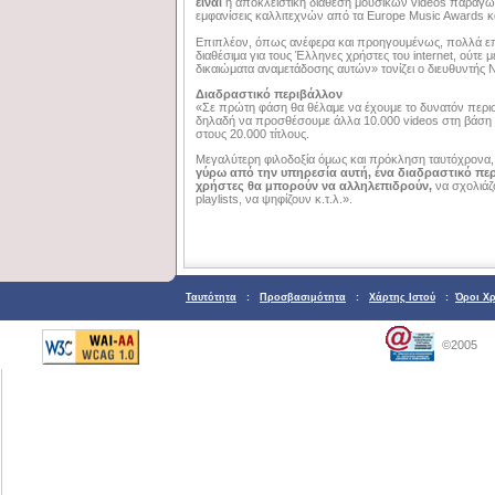
είναι
η αποκλειστική διάθεση μουσικών videos παραγ
εμφανίσεις καλλιτεχνών από τα Europe Music Awards κα
Επιπλέον, όπως ανέφερα και προηγουμένως, πολλά επί
διαθέσιμα για τους Έλληνες χρήστες του internet, ούτε 
δικαιώματα αναμετάδοσης αυτών» τονίζει ο διευθυντή
Διαδραστικό περιβάλλον
«Σε πρώτη φάση θα θέλαμε να έχουμε το δυνατόν περισ
δηλαδή να προσθέσουμε άλλα 10.000 videos στη βάση μ
στους 20.000 τίτλους.
Μεγαλύτερη φιλοδοξία όμως και πρόκληση ταυτόχρονα, 
γύρω από την υπηρεσία αυτή,
ένα διαδραστικό περ
χρήστες θα μπορούν να αλληλεπιδρούν,
να σχολιάζ
playlists, να ψηφίζουν κ.τ.λ.».
Ταυτότητα
:
Προσβασιμότητα
:
Χάρτης Ιστού
:
Όροι Χ
©2005