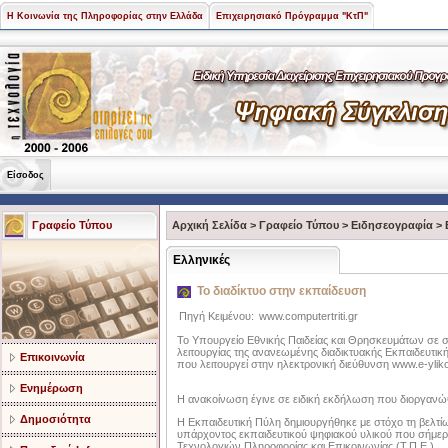
Η Κοινωνία της Πληροφορίας στην Ελλάδα
Επιχειρησιακό Πρόγραμμα "ΚτΠ"
Είσοδος
Γραφείο Τύπου
Αρχική Σελίδα
>
Γραφείο Τύπου
>
Ειδησεογραφία
>
Ελληνικές
Το διαδίκτυο στην εκπαίδευση
Πηγή Κειμένου:
www.computertriti.gr
Το Υπουργείο Εθνικής Παιδείας και Θρησκευμάτων σε σ
λειτουργίας της ανανεωμένης διαδικτυακής Εκπαιδευτικ
Επικοινωνία
που λειτουργεί στην ηλεκτρονική διεύθυνση www.e-yliko
Ενημέρωση
Η ανακοίνωση έγινε σε ειδική εκδήλωση που διοργανώθ
Δημοσιότητα
Η Εκπαιδευτική Πύλη δημιουργήθηκε με στόχο τη βελτίω
υπάρχοντος εκπαιδευτικού ψηφιακού υλικού που σήμερα
Τεχνολογιών Πληροφορίας και Επικοινωνίας (Τ.Π.Ε.).