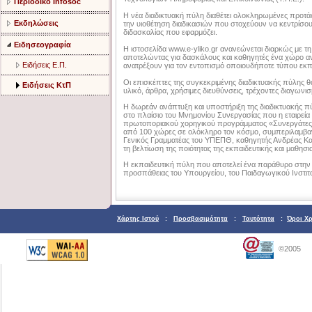
Περιοδικό Infosoc
Η νέα διαδικτυακή πύλη διαθέτει ολοκληρωμένες προτάσ
Εκδηλώσεις
την υιοθέτηση διαδικασιών που στοχεύουν να κεντρίσο
διδασκαλίας που εφαρμόζει.
Ειδησεογραφία
Η ιστοσελίδα www.e-yliko.gr ανανεώνεται διαρκώς με τ
αποτελώντας για δασκάλους και καθηγητές ένα χώρο 
Ειδήσεις Ε.Π.
ανατρέξουν για τον εντοπισμό οποιουδήποτε τύπου εκπ
Οι επισκέπτες της συγκεκριμένης διαδικτυακής πύλης 
Ειδήσεις ΚτΠ
υλικό, άρθρα, χρήσιμες διευθύνσεις, τρέχοντες διαγωνι
Η δωρεάν ανάπτυξη και υποστήριξη της διαδικτυακής πύ
στο πλαίσιο του Μνημονίου Συνεργασίας που η εταιρεία
πρωτοποριακού χορηγικού προγράμματος «Συνεργάτες σ
από 100 χώρες σε ολόκληρο τον κόσμο, συμπεριλαμβαν
Γενικός Γραμματέας του ΥΠΕΠΘ, καθηγητής Ανδρέας Καρ
τη βελτίωση της ποιότητας της εκπαιδευτικής και μαθησι
Η εκπαιδευτική πύλη που αποτελεί ένα παράθυρο στην ε
προσπάθειας του Υπουργείου, του Παιδαγωγικού Ινστιτού
Χάρτης Ιστού
:
Προσβασιμότητα
:
Ταυτότητα
:
Όροι Χ
©2005