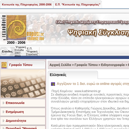
Κοινωνία της Πληροφορίας 2000-2006
Ε.Π. "Κοινωνία της Πληροφορίας"
Ψηφιακή
Ε.Π.
Ελλάδα
Είσοδος
"Ψηφιακή
2007-
Σύγκλιση"
2013
Γραφείο Τύπου
Αρχική Σελίδα
>
Γραφείο Τύπου
>
Ειδησεογραφία
>
Ελληνικές
Αγγίζουν το 1 δισ. ευρώ οι online αγορές στ
Πηγή Κειμένου:
www.kathimerini.gr
Σε ιδιαίτερα ανοδική πορεία με ευνοϊκές προοπτικές περ
στην Ελλάδα, τόσο σε επίπεδο ηλεκτρονικών αγορών 
συναλλαγών μεταξύ επιχειρήσεων στον ιδιωτικό και δημ
Επικοινωνία
Όπως αναλύει ο Καθηγητής Γιώργος Δουκίδης, Διευθυν
Ενημέρωση
Τμήμα Διοικητικής Επιστήμης και Τεχνολογίας του Οικ
έρευνα της Focus Bari, οι Έλληνες online shoppers κυμ
ένα τρίτο του συνόλου των Ελλήνων χρηστών του Ίντερ
Δημοσιότητα
Κατά μέσο όρο πραγματοποιούν δέκα ηλεκτρονικές αγορ
Περιοδικό "Ψηφιακή