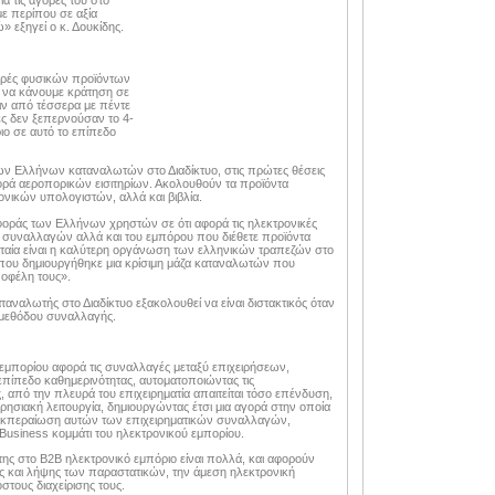
 τις αγορές του στο
με περίπου σε αξία
 εξηγεί ο κ. Δουκίδης.
ορές φυσικών προϊόντων
ή να κάνουμε κράτηση σε
ριν από τέσσερα με πέντε
ές δεν ξεπερνούσαν το 4-
ιο σε αυτό το επίπεδο
των Ελλήνων καταναλωτών στο Διαδίκτυο, στις πρώτες θέσεις
αγορά αεροπορικών εισιτηρίων. Ακολουθούν τα προϊόντα
ονικών υπολογιστών, αλλά και βιβλία.
ριφοράς των Ελλήνων χρηστών σε ότι αφορά τις ηλεκτρονικές
ν συναλλαγών αλλά και του εμπόρου που διέθετε προϊόντα
ταία είναι η καλύτερη οργάνωση των ελληνικών τραπεζών στο
α που δημιουργήθηκε μια κρίσιμη μάζα καταναλωτών που
 οφέλη τους».
ταναλωτής στο Διαδίκτυο εξακολουθεί να είναι διστακτικός όταν
ς μεθόδου συναλλαγής.
 εμπορίου αφορά τις συναλλαγές μεταξύ επιχειρήσεων,
 επίπεδο καθημερινότητας, αυτοματοποιώντας τις
, από την πλευρά του επιχειρηματία απαιτείται τόσο επένδυση,
ιρησιακή λειτουργία, δημιουργώντας έτσι μια αγορά στην οποία
διεκπεραίωση αυτών των επιχειρηματικών συναλλαγών,
usiness κομμάτι του ηλεκτρονικού εμπορίου.
της στο B2B ηλεκτρονικό εμπόριο είναι πολλά, και αφορούν
ς και λήψης των παραστατικών, την άμεση ηλεκτρονική
στους διαχείρισης τους.