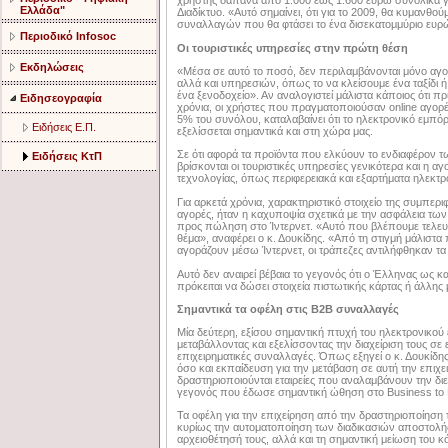
χρήστης δαπανά από 1.000 έως 1.600 ευρώ συνολικά για
Ελλάδα"
Διαδίκτυο. «Αυτό σημαίνει, ότι για το 2009, θα κυμανθού
συναλλαγών που θα φτάσει το ένα δισεκατομμύριο ευρώ»
Περιοδικό Infosoc
Οι τουριστικές υπηρεσίες στην πρώτη θέση
Εκδηλώσεις
«Μέσα σε αυτό το ποσό, δεν περιλαμβάνονται μόνο αγ
αλλά και υπηρεσιών, όπως το να κλείσουμε ένα ταξίδι 
ένα ξενοδοχείο». Αν αναλογιστεί μάλιστα κάποιος ότι π
Ειδησεογραφία
χρόνια, οι χρήστες που πραγματοποιούσαν online αγορ
5% του συνόλου, καταλαβαίνει ότι το ηλεκτρονικό εμπόρ
Ειδήσεις Ε.Π.
εξελίσσεται σημαντικά και στη χώρα μας.
Σε ότι αφορά τα προϊόντα που ελκύουν το ενδιαφέρον 
Ειδήσεις ΚτΠ
βρίσκονται οι τουριστικές υπηρεσίες γενικότερα και η 
τεχνολογίας, όπως περιφερειακά και εξαρτήματα ηλεκτρ
Για αρκετά χρόνια, χαρακτηριστικό στοιχείο της συμπε
αγορές, ήταν η καχυποψία σχετικά με την ασφάλεια τω
προς πώληση στο Ίντερνετ. «Αυτό που βλέπουμε τελευ
θέμα», αναφέρει ο κ. Δουκίδης. «Από τη στιγμή μάλιστ
αγοράζουν μέσω Ίντερνετ, οι τράπεζες αντιλήφθηκαν τα
Αυτό δεν αναιρεί βέβαια το γεγονός ότι ο Έλληνας ως κα
πρόκειται να δώσει στοιχεία πιστωτικής κάρτας ή άλλη
Σημαντικά τα οφέλη στις B2B συναλλαγές
Μία δεύτερη, εξίσου σημαντική πτυχή του ηλεκτρονικού
μεταβάλλοντας και εξελίσσοντας την διαχείριση τους σε
επιχειρηματικές συναλλαγές. Όπως εξηγεί ο κ. Δουκίδης
όσο και εκπαίδευση για την μετάβαση σε αυτή την επιχε
δραστηριοποιούνται εταιρείες που αναλαμβάνουν την 
γεγονός που έδωσε σημαντική ώθηση στο Business to B
Τα οφέλη για την επιχείρηση από την δραστηριοποίηση 
κυρίως την αυτοματοποίηση των διαδικασιών αποστολή
αρχειοθέτησή τους, αλλά και τη σημαντική μείωση του κό