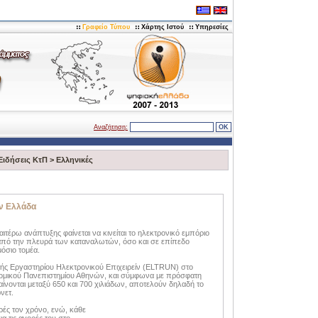
Γραφείο Τύπου
Χάρτης Ιστού
Υπηρεσίες
Αναζήτηση:
Ειδήσεις ΚτΠ
>
Ελληνικές
ην Ελλάδα
αιτέρω ανάπτυξης φαίνεται να κινείται το ηλεκτρονικό εμπόριο
από την πλευρά των καταναλωτών, όσο και σε επίπεδο
όσιο τομέα.
τής Εργαστηρίου Ηλεκτρονικού Επιχειρείν (ELTRUN) στο
ονομικού Πανεπιστημίου Αθηνών, και σύμφωνα με πρόσφατη
αίνονται μεταξύ 650 και 700 χιλιάδων, αποτελούν δηλαδή το
νετ.
ές τον χρόνο, ενώ, κάθε