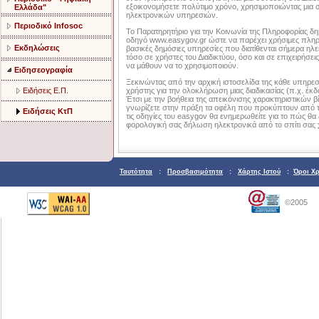
εξοικονομήσετε πολύτιμο χρόνο, χρησιμοποιώντας μια 
Ελλάδα"
ηλεκτρονικών υπηρεσιών.
Περιοδικό Infosoc
Το Παρατηρητήριο για την Κοινωνία της Πληροφορίας δη
οδηγό www.easygov.gr ώστε να παρέχει χρήσιμες πληρ
Εκδηλώσεις
βασικές δημόσιες υπηρεσίες που διατίθενται σήμερα ηλε
τόσο σε χρήστες του Διαδικτύου, όσο και σε επιχειρήσει
να μάθουν να το χρησιμοποιούν.
Ειδησεογραφία
Ξεκινώντας από την αρχική ιστοσελίδα της κάθε υπηρεσ
Ειδήσεις Ε.Π.
χρήστης για την ολοκλήρωση μιας διαδικασίας (π.χ. έκ
Έτσι με την βοήθεια της απεικόνισης χαρακτηριστικών βί
γνωρίζετε στην πράξη τα οφέλη που προκύπτουν από
Ειδήσεις ΚτΠ
τις οδηγίες του easygov θα ενημερωθείτε για το πώς θα
φορολογική σας δήλωση ηλεκτρονικά από το σπίτι σας χ
Ταυτότητα
:
Προσβασιμότητα
:
Χάρτης Ιστού
:
Όροι Χ
©2005