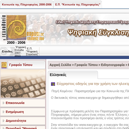
Κοινωνία της Πληροφορίας 2000-2006
Ε.Π. "Κοινωνία της Πληροφορίας"
Ψηφιακή
Ε.Π.
Ελλάδα
Είσοδος
"Ψηφιακή
2007-
Σύγκλιση"
2013
Γραφείο Τύπου
Αρχική Σελίδα
>
Γραφείο Τύπου
>
Ειδησεογραφία
>
Ελληνικές
Εύχρηστος οδηγός για την χρήση των ηλεκ
Πηγή Κειμένου:
Παρατηρητήριο για την Κοινωνία της Π
Ο δικτυακός τόπος www.easygov.gr δημιουργήθηκε από 
Επικοινωνία
Σύμφωνα με πρόσφατη μελέτη του Παρατηρητηρίου για τ
Ενημέρωση
Πληροφορίας, σήμερα μόνο ένας στους πέντε Έλληνες 
πλεονεκτήματα που προσφέρει αυτός ο νέος τρόπος συ
Δημοσιότητα
Στην ιστοσελίδα του www.easygov.gr, o easygov θα σας
έναν ηλεκτρονικό υπολογιστή και μια σύνδεση στο Διαδί
Περιοδικό "Ψηφιακή