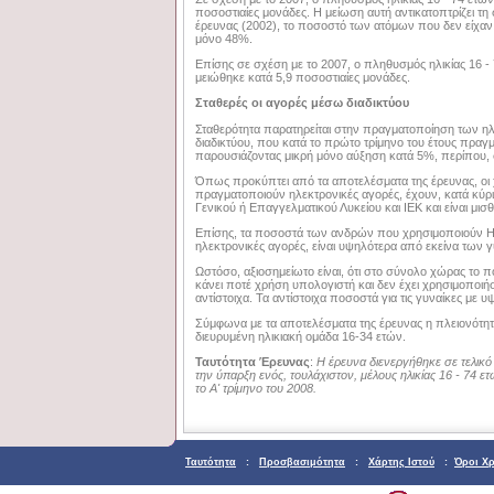
ποσοστιαίες μονάδες. Η μείωση αυτή αντικατοπτρίζει τη
έρευνας (2002), το ποσοστό των ατόμων που δεν είχαν
μόνο 48%.
Επίσης σε σχέση με το 2007, ο πληθυσμός ηλικίας 16 - 
μειώθηκε κατά 5,9 ποσοστιαίες μονάδες.
Σταθερές οι αγορές μέσω διαδικτύου
Σταθερότητα παρατηρείται στην πραγματοποίηση των 
διαδικτύου, που κατά το πρώτο τρίμηνο του έτους πραγ
παρουσιάζοντας μικρή μόνο αύξηση κατά 5%, περίπου, 
Όπως προκύπτει από τα αποτελέσματα της έρευνας, οι 
πραγματοποιούν ηλεκτρονικές αγορές, έχουν, κατά κύρ
Γενικού ή Επαγγελματικού Λυκείου και ΙΕΚ και είναι μισθ
Επίσης, τα ποσοστά των ανδρών που χρησιμοποιούν Η/
ηλεκτρονικές αγορές, είναι υψηλότερα από εκείνα των 
Ωστόσο, αξιοσημείωτο είναι, ότι στο σύνολο χώρας το
κάνει ποτέ χρήση υπολογιστή και δεν έχει χρησιμοποιήσε
αντίστοιχα. Τα αντίστοιχα ποσοστά για τις γυναίκες με 
Σύμφωνα με τα αποτελέσματα της έρευνας η πλειονότητ
διευρυμένη ηλικιακή ομάδα 16-34 ετών.
Ταυτότητα Έρευνας
:
Η έρευνα διενεργήθηκε σε τελικό
την ύπαρξη ενός, τουλάχιστον, μέλους ηλικίας 16 - 74 ε
το A' τρίμηνο του 2008.
Ταυτότητα
:
Προσβασιμότητα
:
Χάρτης Ιστού
:
Όροι Χ