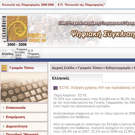
Κοινωνία της Πληροφορίας 2000-2006
Ε.Π. "Κοινωνία της Πληροφορίας"
Ψηφιακή
Ε.Π.
Ελλάδα
Είσοδος
"Ψηφιακή
2007-
Σύγκλιση"
2013
Γραφείο Τύπου
Αρχική Σελίδα
>
Γραφείο Τύπου
>
Ειδησεογραφία
>
Ελληνικές
ΕΣΥΕ: Αύξηση χρήσης Η/Υ και πρόσβασης στ
Πηγή Κειμένου:
ΕΣΥΕ
To 31% των νοικοκυριών στην Ελλάδα και το 38,2% το
με την τελευταία έρευνα της Γενικής Γραμματείας της Εθ
στον τομέα του ηλεκτρονικού εμπορίου.
Επικοινωνία
Aναλυτικότερα σύμφωνα με την εν λόγω έρευνα το 200
Ενημέρωση
πρόσβαση στο διαδίκτυο.
Από τα νοικοκυριά σε ολόκληρη την Ελλάδα η έρευνα δι
Δημοσιότητα
πρόσβαση στο διαδίκτυο, ποσοστό αυξημένο σε σχέση
ετών (25,4% για το 2007, 23,1% για το 2006 και 21,8% γ
Περιοδικό "Ψηφιακή