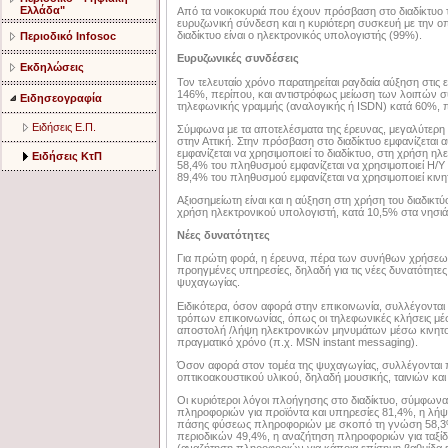
Ελλάδα"
Από τα νοικοκυριά που έχουν πρόσβαση στο διαδίκτυο τ
ευρυζωνική σύνδεση και η κυριότερη συσκευή με την ο
διαδίκτυο είναι ο ηλεκτρονικός υπολογιστής (99%).
Περιοδικό Infosoc
Ευρυζωνικές συνδέσεις
Εκδηλώσεις
Τον τελευταίο χρόνο παρατηρείται ραγδαία αύξηση στις 
146%, περίπου, και αντιστρόφως μείωση των λοιπών
Ειδησεογραφία
τηλεφωνικής γραμμής (αναλογικής ή ISDN) κατά 60%, 
Ειδήσεις Ε.Π.
Σύμφωνα με τα αποτελέσματα της έρευνας, μεγαλύτερη α
στην Αττική. Στην πρόσβαση στο διαδίκτυο εμφανίζετα
εμφανίζεται να χρησιμοποιεί το διαδίκτυο, στη χρήση 
Ειδήσεις ΚτΠ
58,4% του πληθυσμού εμφανίζεται να χρησιμοποιεί Η/Υ
89,4% του πληθυσμού εμφανίζεται να χρησιμοποιεί κιν
Αξιοσημείωτη είναι και η αύξηση στη χρήση του διαδικτ
χρήση ηλεκτρονικού υπολογιστή, κατά 10,5% στα νησιά 
Νέες δυνατότητες
Για πρώτη φορά, η έρευνα, πέρα των συνήθων χρήσεων 
προηγμένες υπηρεσίες, δηλαδή για τις νέες δυνατότητες
ψυχαγωγίας.
Ειδικότερα, όσον αφορά στην επικοινωνία, συλλέγονται
τρόπων επικοινωνίας, όπως οι τηλεφωνικές κλήσεις μέσω
αποστολή /λήψη ηλεκτρονικών μηνυμάτων μέσω κινητ
πραγματικό χρόνο (π.χ. MSN instant messaging).
Όσον αφορά στον τομέα της ψυχαγωγίας, συλλέγονται πλ
οπτικοακουστικού υλικού, δηλαδή μουσικής, ταινιών και
Οι κυριότεροι λόγοι πλοήγησης στο διαδίκτυο, σύμφωνα 
πληροφοριών για προϊόντα και υπηρεσίες 81,4%, η λήψ
πάσης φύσεως πληροφοριών με σκοπό τη γνώση 58,3%,
περιοδικών 49,4%, η αναζήτηση πληροφοριών για ταξίδι
(αναζήτηση πληροφοριών για κάποια επίσημη βαθμίδα ε