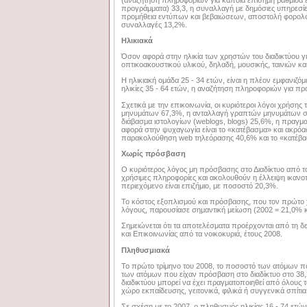
προγράμματα) 33,3, η συναλλαγή με δημόσιες υπηρεσί
προμήθεια εντύπων και βεβαιώσεων, αποστολή φορολογι
συναλλαγές 13,2%.
Ηλικιακά
Όσον αφορά στην ηλικία των χρηστών του διαδικτύου για
οπτικοακουστικού υλικού, δηλαδή, μουσικής, ταινιών κα
Η ηλικιακή ομάδα 25 - 34 ετών, είναι η πλέον εμφανιζόμ
ηλικίες 35 - 64 ετών, η αναζήτηση πληροφοριών για πρ
Σχετικά με την επικοινωνία, οι κυριότεροι λόγοι χρήσης
μηνυμάτων 67,3%, η ανταλλαγή γραπτών μηνυμάτων σε 
διάβασμα ιστολογίων (weblogs, blogs) 25,6%, η πραγ
αφορά στην ψυχαγωγία είναι το «κατέβασμα» και ακρό
παρακολούθηση web τηλεόρασης 40,6% και το «κατέβα
Χωρίς πρόσβαση
Ο κυριότερος λόγος μη πρόσβασης στο Διαδίκτυο από το
χρήσιμες πληροφορίες και ακολουθούν η έλλειψη ικανο
περιεχόμενο είναι επιζήμιο, με ποσοστό 20,3%.
Το κόστος εξοπλισμού και πρόσβασης, που τον πρώτο χ
λόγους, παρουσίασε σημαντική μείωση (2002 = 21,0% και
Σημειώνεται ότι τα αποτελέσματα προέρχονται από τη
και Επικοινωνίας από τα νοικοκυριά, έτους 2008.
Πληθυσμιακά
Το πρώτο τρίμηνο του 2008, το ποσοστό των ατόμων π
των ατόμων που είχαν πρόσβαση στο διαδίκτυο στο 38,2%
διαδικτύου μπορεί να έχει πραγματοποιηθεί από όλους
χώρο εκπαίδευσης, γειτονικά, φιλικά ή συγγενικά σπίτια,
Σε σχέση με το 2007, ο πληθυσμός ηλικίας 16 - 74 ετών