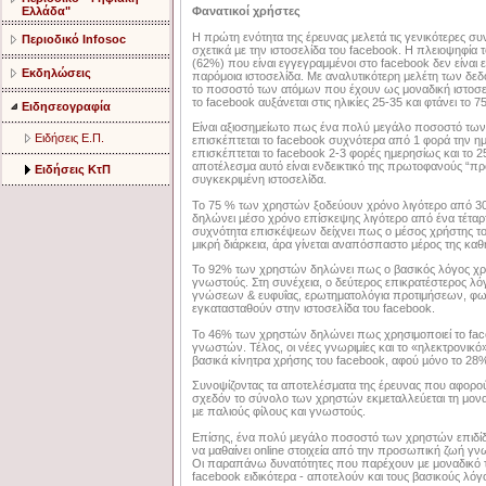
Φανατικοί χρήστες
Ελλάδα"
Η πρώτη ενότητα της έρευνας μελετά τις γενικότερες σ
Περιοδικό Infosoc
σχετικά µε την ιστοσελίδα του facebook. Η πλειοψηφί
(62%) που είναι εγγεγραμμένοι στο facebook δεν είναι
Εκδηλώσεις
παρόμοια ιστοσελίδα. Με αναλυτικότερη μελέτη των δε
το ποσοστό των ατόμων που έχουν ως μοναδική ιστοσε
το facebook αυξάνεται στις ηλικίες 25-35 και φτάνει το 7
Ειδησεογραφία
Είναι αξιοσημείωτο πως ένα πολύ μεγάλο ποσοστό τω
Ειδήσεις Ε.Π.
επισκέπτεται το facebook συχνότερα από 1 φορά την 
επισκέπτεται το facebook 2-3 φορές ημερησίως και το 
αποτέλεσμα αυτό είναι ενδεικτικό της πρωτοφανούς “
Ειδήσεις ΚτΠ
συγκεκριμένη ιστοσελίδα.
Το 75 % των χρηστών ξοδεύουν χρόνο λιγότερο από 30
δηλώνει µέσο χρόνο επίσκεψης λιγότερο από ένα τέταρ
συχνότητα επισκέψεων δείχνει πως ο μέσος χρήστης του
μικρή διάρκεια, άρα γίνεται αναπόσπαστο μέρος της καθ
Το 92% των χρηστών δηλώνει πως ο βασικός λόγος χρήσ
γνωστούς. Στη συνέχεια, ο δεύτερος επικρατέστερος λό
γνώσεων & ευφυΐας, ερωτηματολόγια προτιμήσεων, φωτογ
εγκατασταθούν στην ιστοσελίδα του facebook.
Το 46% των χρηστών δηλώνει πως χρησιμοποιεί το face
γνωστών. Τέλος, οι νέες γνωριμίες και το «ηλεκτρονικ
βασικά κίνητρα χρήσης του facebook, αφού µόνο το 28%
Συνοψίζοντας τα αποτελέσματα της έρευνας που αφορού
σχεδόν το σύνολο των χρηστών εκμεταλλεύεται τη μον
µε παλιούς φίλους και γνωστούς.
Επίσης, ένα πολύ μεγάλο ποσοστό των χρηστών επιδίδε
να μαθαίνει online στοιχεία από την προσωπική ζωή γν
Οι παραπάνω δυνατότητες που παρέχουν µε μοναδικό τρό
facebook ειδικότερα - αποτελούν και τους βασικούς λόγ