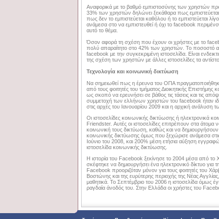
Αναφορικά με το βαθμό εμπιστοσύνης των χρηστών προς
33% των χρηστών δηλώνει ξεκάθαρα πως εμπιστεύεται 
πως δεν το εμπιστεύεται καθόλου ή το εμπιστεύεται λί
ανάμεσα στο να εμπιστευθεί ή όχι το facebook περιμέν
αυτό το θέμα.
Όσον αφορά τη σχέση που έχουν οι χρήστες µε το faceb
πολύ απαραίτητο στο 42% των χρηστών. Το ποσοστό αυτ
facebook µε την συγκεκριμένη ιστοσελίδα. Είναι ενδεικ
της σχέση των χρηστών µε άλλες ιστοσελίδες τα αντίστ
Τεχνολογία και κοινωνική δικτύωση
Να σημειωθεί πως η έρευνα του ΟΠΑ πραγματοποιήθηκε 
από τους φοιτητές του τμήματος Διοικητικής Επιστήμης 
ως σκοπό να ερευνήσει σε βάθος τις τάσεις και τις απ
συμμετοχή των ελλήνων χρηστών του facebook ήταν ι
στις αρχές του Ιανουαρίου 2009 και η αρχική ανάλυση 
Οι ιστοσελίδες κοινωνικής δικτύωσης ή ηλεκτρονικά κοι
Friendster. Αυτές οι ιστοσελίδες επιτρέπουν στα άτομα
κοινωνική τους δικτύωση, καθώς και να δημιουργήσουν 
κοινωνικής δικτύωσης όμως που ξεχώρισε ανάμεσα στις 
Ιούνιο του 2008, και 200% μέση ετήσια αύξηση εγγραφ
ιστοσελίδα κοινωνικής δικτύωσης.
Η ιστορία του Facebook ξεκίνησε το 2004 μέσα από το 
σκέφτηκε να δημιουργήσει ένα ηλεκτρονικό δίκτυο για τ
Facebook προοριζόταν μόνον για τους φοιτητές του Χάρ
Βοστώνης και της ευρύτερης περιοχής της Νέας Αγγλίας
μαθητικά. Το Σεπτέμβριο του 2006 η ιστοσελίδα όμως έγ
ραγδαία άνοδός του. Στην Ελλάδα οι χρήστες του Faceb