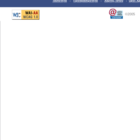
Ταυτότητα
:
Προσβασιμότητα
:
Χάρτης Ιστού
:
Όροι Χ
©2005