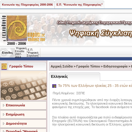
Κοινωνία της Πληροφορίας 2000-2006
Ε.Π. "Κοινωνία της Πληροφορίας"
Ψηφιακή
Ε.Π.
Ελλάδα
Είσοδος
"Ψηφιακή
2007-
Σύγκλιση"
2013
Γραφείο Τύπου
Αρχική Σελίδα
>
Γραφείο Τύπου
>
Ειδησεογραφία
>
Ελληνικές
Το 75% των Ελλήνων ηλικίας 25 - 35 ετών 
Πηγή Κειμένου:
ΣΕΠΕ
Πέντε χρονιά συμπληρώθηκαν από την έναρξη λειτουργί
κοινωνικής δικτύωσης. Τα ηλεκτρονικά κοινωνικά δίκτ
Επικοινωνία
φαινόμενο της εποχής µας. Το facebook είναι ανάμεσα 
Ενημέρωση
Στο πλαίσιο αυτό παρουσιάζεται μια πολύ ενδιαφέρουσ
Επιχειρείν (ELTRUN) του Οικονομικού Πανεπιστημίου Αθ
Δημοσιότητα
την ηλεκτρονική κοινωνική δικτύωση οι Έλληνες χρήστε
Περιοδικό "Ψηφιακή