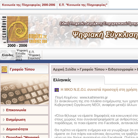
Κοινωνία της Πληροφορίας 2000-2006
Ε.Π. "Κοινωνία της Πληροφορίας"
Ψηφιακή
Ε.Π.
Ελλάδα
Είσοδος
"Ψηφιακή
2007-
Σύγκλιση"
2013
Γραφείο Τύπου
Αρχική Σελίδα
>
Γραφείο Τύπου
>
Ειδησεογραφία
>
Ελληνικές
H ΜΚΟ Ν.Ε.Ο.Ι. συνιστά προσοχή στη χρήση
Πηγή Κειμένου:
www.kathimerini.gr
Σε ανακοίνωση της στο πλαίσιο ενημέρωσης των χρηστώ
Κυβερνητική Οργάνωση ΝΕΟΙ, αναφέρει μεταξύ άλλων τ
Επικοινωνία
«Όλοι θέλουμε να είμαστε δημοφιλείς και κοινωνικοί στο
στους χώρους που συναναστρεφόμαστε με ανθρώπους. Το
Ενημέρωση
παράδειγμα, το ποιοι είμαστε στο Facebook, αντανακλά
Δημοσιότητα
Θα πρέπει να είμαστε ενήμεροι και να γνωρίζουμε ότι σ
είμαστε σε ένα πάρτυ και κάποιος άγνωστος να τραβήξε
Περιοδικό "Ψηφιακή
μέρα να την δούμε αναρτημένη στο Facebook. Πρέπει ακ