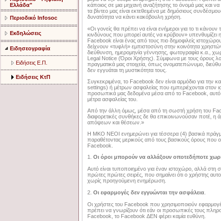
Ελλάδα"
κάποιος σε μια μηχανή αναζήτησης το όνομά μας και να 
τα βίντεο μας είναι εκτεθειμένα με δημόσιους συνδέσμο
δυνατότητα να κάνει κακόβουλη χρήση.
Περιοδικό Infosoc
«Οι γονείς θα πρέπει να είναι ενήμεροι για το τι κάνουν 
Εκδηλώσεις
κινδύνους που μπορεί αυτές να κρύβουν» υπενθυμίζει
Facebook είναι ένας από τους πιο δημοφιλείς ιστοχώρο
δείχνουν «τυφλή» εμπιστοσύνη στην κοινότητα χρηστώ
Ειδησεογραφία
διεύθυνση, ημερομηνία γέννησης, φωτογραφία κ.α., χω
Legal Notice (Όροι Χρήσης). Σύμφωνα με τους όρους λο
Ειδήσεις Ε.Π.
πραγματικά μας στοιχεία, όπως ονοματεπώνυμο, διεύθυν
δεν εγγυάται τη μυστικότητα τους.
Ειδήσεις ΚτΠ
Συγκεκριμένα, το Facebook δεν είναι αρμόδιο για την
settings) ή μέτρων ασφαλείας που εμπεριέχονται στον 
προσωπικά μας δεδομένα μέσα από το Facebook, αυτό δε
μέτρα ασφαλείας του.
Από την άλλη όμως, μέσα από τη σωστή χρήση του Fa
διαφορετικές συνθήκες δε θα επικοινωνούσαν ποτέ, η
απόψεων και θέσεων.»
Η ΜΚΟ ΝΕΟΙ ενημερώνει για τέσσερα (4) βασικά πράγμ
παραθέτοντας μερικούς από τους βασικούς όρους που 
Facebook.
1.
Οι όροι μπορούν να αλλάξουν οποτεδήποτε χωρ
Αυτό είναι τυποποιημένο για έναν ιστοχώρο, αλλά στη σ
πρώτες πρώτες σειρές, που σημαίνει ότι ο χρήστης αυτ
χωρίς προηγούμενη ενημέρωση.
2.
Οι εφαρμογές δεν εγγυώνται την ασφάλεια
.
Οι χρήστες του Facebook που χρησιμοποιούν εφαρμογές 
πρέπει να γνωρίζουν ότι εάν οι προσωπικές τους πλη
Facebook, το Facebook ΔΕΝ φέρει καμία ευθύνη.