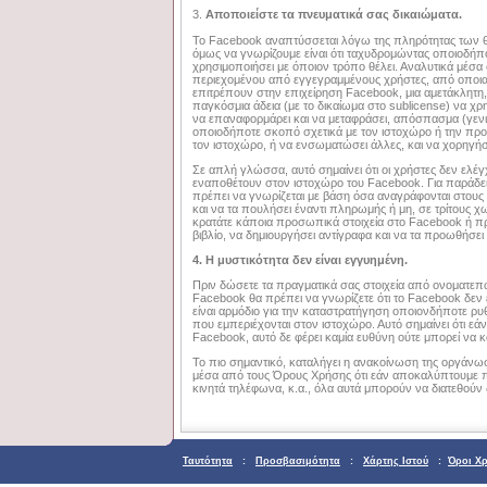
3.
Αποποιείστε τα πνευματικά σας δικαιώματα.
Το Facebook αναπτύσσεται λόγω της πληρότητας των θ
όμως να γνωρίζουμε είναι ότι ταχυδρομώντας οποιοδήπο
χρησιμοποιήσει με όποιον τρόπο θέλει. Αναλυτικά μέσα
περιεχομένου από εγγεγραμμένους χρήστες, από οποιαδ
επιτρέπουν στην επιχείρηση Facebook, μια αμετάκλητη
παγκόσμια άδεια (με το δικαίωμα στο sublicense) να χρη
να επαναφορμάρει και να μεταφράσει, απόσπασμα (γενικά
οποιοδήποτε σκοπό σχετικά με τον ιστοχώρο ή την προ
τον ιστοχώρο, ή να ενσωματώσει άλλες, και να χορηγήσ
Σε απλή γλώσσα, αυτό σημαίνει ότι οι χρήστες δεν ελέ
εναποθέτουν στον ιστοχώρο του Facebook. Για παράδε
πρέπει να γνωρίζεται με βάση όσα αναγράφονται στους 
και να τα πουλήσει έναντι πληρωμής ή μη, σε τρίτους χ
κρατάτε κάποια προσωπικά στοιχεία στο Facebook ή πρ
βιβλίο, να δημιουργήσει αντίγραφα και να τα προωθήσει
4. Η μυστικότητα δεν είναι εγγυημένη.
Πριν δώσετε τα πραγματικά σας στοιχεία από ονοματεπώ
Facebook θα πρέπει να γνωρίζετε ότι το Facebook δεν 
είναι αρμόδιο για την καταστρατήγηση οποιονδήποτε ρυ
που εμπεριέχονται στον ιστοχώρο. Αυτό σημαίνει ότι ε
Facebook, αυτό δε φέρει καμία ευθύνη ούτε μπορεί να κ
Το πιο σημαντικό, καταλήγει η ανακοίνωση της οργάνωσης
μέσα από τους Όρους Χρήσης ότι εάν αποκαλύπτουμε π
κινητά τηλέφωνα, κ.α., όλα αυτά μπορούν να διατεθούν
Ταυτότητα
:
Προσβασιμότητα
:
Χάρτης Ιστού
:
Όροι Χ