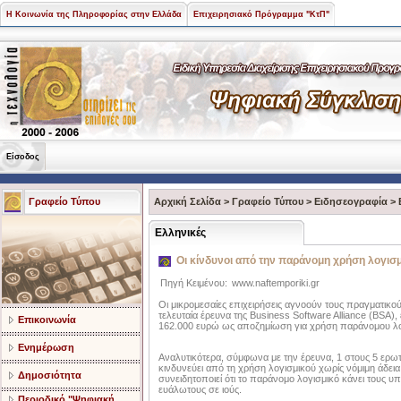
Η Κοινωνία της Πληροφορίας στην Ελλάδα
Επιχειρησιακό Πρόγραμμα "ΚτΠ"
Είσοδος
Γραφείο Τύπου
Αρχική Σελίδα
>
Γραφείο Τύπου
>
Ειδησεογραφία
>
Ελληνικές
Oι κίνδυνοι από την παράνομη χρήση λογισ
Πηγή Κειμένου:
www.naftemporiki.gr
Οι μικρομεσαίες επιχειρήσεις αγνοούν τους πραγματικο
τελευταία έρευνα της Business Software Alliance (BSA),
Επικοινωνία
162.000 ευρώ ως αποζημίωση για χρήση παράνομου λο
Ενημέρωση
Αναλυτικότερα, σύμφωνα με την έρευνα, 1 στους 5 ερωτη
κινδυνεύει από τη χρήση λογισμικού χωρίς νόμιμη άδει
Δημοσιότητα
συνειδητοποιεί ότι το παράνομο λογισμικό κάνει τους υπ
ευάλωτους σε ιούς.
Περιοδικό "Ψηφιακή