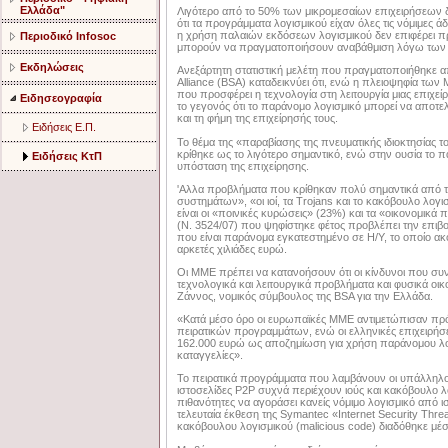
Ελλάδα"
Λιγότερο από το 50% των μικρομεσαίων επιχειρήσεων 
ότι τα προγράμματα λογισμικού είχαν όλες τις νόμιμες άδ
η χρήση παλαιών εκδόσεων λογισμικού δεν επιφέρει π
Περιοδικό Infosoc
μπορούν να πραγματοποιήσουν αναβάθμιση λόγω τω
Εκδηλώσεις
Ανεξάρτητη στατιστική μελέτη που πραγματοποιήθηκε α
Alliance (BSA) καταδεικνύει ότι, ενώ η πλειοψηφία τω
που προσφέρει η τεχνολογία στη λειτουργία μιας επιχεί
Ειδησεογραφία
το γεγονός ότι το παράνομο λογισμικό μπορεί να αποτελ
και τη φήμη της επιχείρησής τους.
Ειδήσεις Ε.Π.
Το θέμα της «παραβίασης της πνευματικής ιδιοκτησίας τ
κρίθηκε ως το λιγότερο σημαντικό, ενώ στην ουσία το π
Ειδήσεις ΚτΠ
υπόσταση της επιχείρησης.
'Αλλα προβλήματα που κρίθηκαν πολύ σημαντικά από τη
συστημάτων», «οι ιοί, τα Trojans και το κακόβουλο λογ
είναι οι «ποινικές κυρώσεις» (23%) και τα «οικονομικά
(Ν. 3524/07) που ψηφίστηκε φέτος προβλέπει την επιβ
που είναι παράνομα εγκατεστημένο σε Η/Υ, το οποίο ακό
αρκετές χιλιάδες ευρώ.
Οι ΜΜΕ πρέπει να κατανοήσουν ότι οι κίνδυνοι που σ
τεχνολογικά και λειτουργικά προβλήματα και φυσικά οικ
Ζάννος, νομικός σύμβουλος της BSA για την Ελλάδα.
«Κατά μέσο όρο οι ευρωπαϊκές ΜΜΕ αντιμετώπισαν πρό
πειρατικών προγραμμάτων, ενώ οι ελληνικές επιχειρήσει
162.000 ευρώ ως αποζημίωση για χρήση παράνομου λο
καταγγελίες».
Το πειρατικά προγράμματα που λαμβάνουν οι υπάλληλο
ιστοσελίδες P2P συχνά περιέχουν ιούς και κακόβουλο λ
πιθανότητες να αγοράσει κανείς νόμιμο λογισμικό από 
τελευταία έκθεση της Symantec «Internet Security Threa
κακόβουλου λογισμικού (malicious code) διαδόθηκε μέ