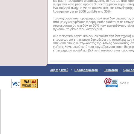
Με βάση πραγματικά παραδείγματα, το κόστος που προ
ανέρχεται κατά μέσο όρο σε 3,8 εκατομμύρια ευρώ, επομ
ένα σοβαρό πλήγμα για τα οικονομικά μιας επιχείρησης.
λογισμικού για το 2006 ανήλθε στο 35%.
Τα αντίγραφα των προγραμμάτων που δεν φέρουν τις νόμ
από μη εγκεκριμένους προμηθευτές εκθέτουν τις επιχει
συμπέρασμα ότι σχεδόν το 50% των ερωτηθέντων είναι 
αγνοούν το ρίσκο που διατρέχουν.
«Το πειρατικό λογισμικό δεν δικαιούται την ίδια τεχνικ
επομένως μια επιχείρηση διακυβεύει την ασφάλεια των σ
απέναντι στους ανταγωνιστές της. Απλές διαδικασίες,
χρήσης λογισμικού από τους εργαζόμενους και η διαχε
επιχειρηματία ασφάλεια, βέλτιστη απόδοση και παραγωγι
Χάρτης Ιστού
:
Προσβασιμότητα
:
Ταυτότητα
:
Όροι Χ
©2005