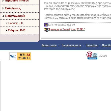
Περιοδικό Infosoc
Στο συμπόσιο θα συμμετέχουν πενήντα (50) εμπειρογν
Ελλάδα, εκπροσωπώντας φορείς διαμόρφωσης σχετικών 
Εκδηλώσεις
τον τομέα της βιομηχανίας.
Κατά τη δεύτερη ημέρα του συμποσίου θα συμμετάσχουν
Ειδησεογραφία
κοινωνικών εταίρων και θα παρουσιαστούν τα συμπερά
Ειδήσεις Ε.Π.
Δείτε τα σχετικά αρχεία:
Πρόγραμμα Συνεδρίου (717Κb)
Ειδήσεις ΚτΠ
Χάρτης Ιστού
:
Προσβασιμότητα
:
Ταυτότητα
:
Όροι Χ
©2005