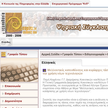
Η Κοινωνία της Πληροφορίας στην Ελλάδα
Επιχειρησιακό Πρόγραμμα "ΚτΠ"
Είσοδος
Γραφείο Τύπου
Αρχική Σελίδα
>
Γραφείο Τύπου
>
Ειδησεογραφία
>
Ελληνικές
Μελλοντικές κατευθύνσεις και κυρίαρχες τάσ
την χρήση νέων τεχνολογιών
Πηγή Κειμένου:
Γ.Γ. Διαχείρισης Κοινοτικών και Άλλων
H Γενική Γραμματεία Διαχείρισης Κοινοτικών και Άλλω
Προστασίας, σε συνεργασία με το Εθνικό Κέντρο Έρευν
Επικοινωνία
συμπόσιο στην Αθήνα με θέμα “Μελλοντικές κατευθύνσει
κατάρτισης με χρήση νέων τεχνολογιών”.
Ενημέρωση
Σκοπός του συμποσίου είναι η εξέταση και η ανάλυση 
Δημοσιότητα
διαμορφώνει τις τάσεις στον τομέα της επαγγελματικής κ
εργασίας και οργάνωσης, καθώς και τις ανάγκες και τις