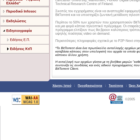
Lancaster University, Markenfilm, Pioneer Digital Desig
Ελλάδα"
Technical Research Centre of Finland.
Σκοπός του εγχειρήματος είναι να αναπτυχθεί εφαρμογή
Περιοδικό Infosoc
BitTorrent και να υποστηρίζει ζωντανή μετάδοση τηλεοπ
Εκδηλώσεις
Περίπου το 50% των χρηστών που χρησιμοποιούν BitTo
και μια φορά κάποιο τηλεοπτικό πρόγραμμα. Οι εταιρεί
πρόγραμμα ελπίζουν πως θα βρουν καλύτερους τρόπους
Ειδησεογραφία
υψηλής ποιότητας video on demand.
Ειδήσεις Ε.Π.
Περισσότερες πληροφορίες σχετικά με το P2P-Next στη
*Το BitTorrent είναι ένα πρωτόκολλο ανταλλαγής αρχείων μετ
Ειδήσεις ΚτΠ
κατεβάσει κάποιος στον υπολογιστή του αρχεία τα οποία φι
κάποιου άλλου χρήστη.
Η ανταλλαγή των αρχείων γίνεται με τη βοήθεια μικρών "καθ
συντονίζει τις συνδέσεις και ενός ειδικού προγράμματος που
BitTorrent Client.
Χάρτης Ιστού
:
Προσβασιμότητα
:
Ταυτότητα
:
Όροι Χ
©2005