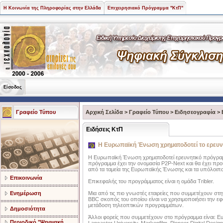
Η Κοινωνία της Πληροφορίας στην Ελλάδα
Επιχειρησιακό Πρόγραμμα "ΚτΠ"
Είσοδος
Γραφείο Τύπου
Αρχική Σελίδα
>
Γραφείο Τύπου
>
Ειδησεογραφία
>
Ειδήσεις ΚτΠ
Η Ευρωπαϊκή Ένωση χρηματοδοτεί το ερευν
Η Ευρωπαϊκή Ένωση χρηματοδοτεί ερευνητικό πρόγραμμα 
πρόγραμμα έχει την ονομασία P2P-Next και θα έχει πρ
από τα ταμεία της Ευρωπαϊκής Ένωσης και τα υπόλοιπα
Επικοινωνία
Επικεφαλής του προγράμματος είναι η ομάδα Tribler.
Ενημέρωση
Μια από τις πιο γνωστές εταιρείες που συμμετέχουν στη
BBC σκοπός του οποίου είναι να χρησιμοποιήσει την εφα
μετάδοση τηλεοπτικών προγραμμάτων.
Δημοσιότητα
Άλλοι φορείς που συμμετέχουν στο πρόγραμμα είναι: E
Περιοδικό "Ψηφιακή