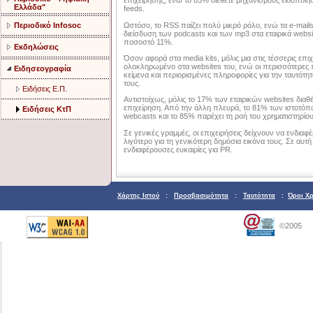
επιχείρησης, ενώ το 83% διέθετε μηχανισμούς ειδοποίησ
Ελλάδα"
feeds.
Περιοδικό Infosoc
Ωστόσο, το RSS παίζει πολύ μικρό ρόλο, ενώ τα e-mails
διείσδυση των podcasts και των mp3 στα εταιρικά websit
ποσοστό 11%.
Εκδηλώσεις
Όσον αφορά στα media kits, μόλις μια στις τέσσερις επιχ
ολοκληρωμένο στα websites του, ενώ οι περισσότερες π
Ειδησεογραφία
κείμενα και περιορισμένες πληροφορίες για την ταυτότητα
τους.
Ειδήσεις Ε.Π.
Αντιστοίχως, μόλις το 17% των εταιρικών websites διαθ
επιχείρηση. Από την άλλη πλευρά, το 81% των ιστοτόπ
Ειδήσεις ΚτΠ
webcasts και το 85% παρέχει τη ροή του χρηματιστηρίο
Σε γενικές γραμμές, οι επιχειρήσεις δείχνουν να ενδιαφέ
λιγότερο για τη γενικότερη δημόσια εικόνα τους. Σε αυτή
ενδιαφέρουσες ευκαιρίες για PR.
Χάρτης Ιστού
:
Προσβασιμότητα
:
Ταυτότητα
:
Όροι Χ
©2005