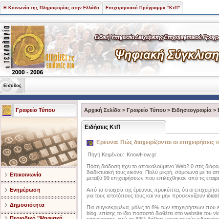
Η Κοινωνία της Πληροφορίας στην Ελλάδα
Επιχειρησιακό Πρόγραμμα "ΚτΠ"
Είσοδος
Γραφείο Τύπου
Αρχική Σελίδα
>
Γραφείο Τύπου
>
Ειδησεογραφία
>
Ειδήσεις ΚτΠ
Ερευνα: Πώς διαχειρίζονται οι επιχειρήσεις 
Πηγή Κειμένου:
KnowHow.gr
Πόση διάδοση έχει το αποκαλούμενο Web2.0 στις διάφορε
διαδικτυακή τους εικόνα; Πολύ μικρή, σύμφωνα με τα 
Επικοινωνία
μεταξύ 99 επιχειρήσεων που επιλέχθηκαν από τις εταιρ
Ενημέρωση
Από τα στοιχεία της έρευνας προκύπτει, ότι οι επιχειρ
για τους ιστοτόπους τους και να μην προσεγγίζουν ιδιαιτ
Δημοσιότητα
Πιο συγκεκριμένα, μόλις το 8% των επιχειρήσεων που εξ
blog, επίσης το ίδιο ποσοστό διαθέτει στο website του 
Περιοδικό "Ψηφιακή