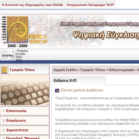
Η Κοινωνία της Πληροφορίας στην Ελλάδα
Επιχειρησιακό Πρόγραμμα "ΚτΠ"
Ψηφιακή
Ελλάδα
Είσοδος
2007-
2013
Γραφείο Τύπου
Αρχική Σελίδα
>
Γραφείο Τύπου
>
Ειδησεογραφία
>
Ειδήσεις ΚτΠ
Είκοσι χρόνια Διαδίκτυο
Πηγή Κειμένου:
www.kathimerini.gr με πληροφορίες α
Τα εικοστά του γενέθλια γιόρτασε την περασμένη βδομά
παραδέχθηκε ότι υπάρχουν στοιχεία σ' αυτό το φαινόμε
Επικοινωνία
Το Διαδίκτυο μεγαλώνει και τα γενέθλια του World Wide 
Ενημέρωση
αναπτύσσεται ραγδαία, ενώ ταυτόχρονα εμφανίζονται ν
Δημοσιότητα
Η δημιουργία του παγκόσμιου ιστού (www) από τον ιδι
στο Ευρωπαϊκό Εργαστήριο Μοριακής Φυσικής (CERN) άν
άλλαξε την καθημερινότητά μας.
Περιοδικό "Ψηφιακή