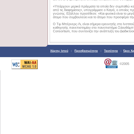
«Υπάρχουν μερικά πράγματα τα οποία δεν συμπαθώ καθ
από τις διαφημίσεις», υπογράμμισε ο Καγιό, ο οποίος 
γνώσης. Εξάλλου προσέθεσε: «Και φυσικά είναι το μεγ
άτομο που συμβουλεύει και το άτομο που προσφέρει τη
Ο Τιμ Μπέρνερς-Λι, είναι σήμερα ερευνητής στο Ινστιτ
καθηγητής πανεπιστημίου στο πανεπιστήμιο Σάουθάμπτ
Consortium, που συντονίζει την ανάπτυξη του Διαδικτύο
Χάρτης Ιστού
:
Προσβασιμότητα
:
Ταυτότητα
:
Όροι Χ
©2005