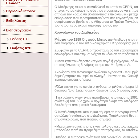
Ελλάδα"
Ο Μπέρνερς-Λι και οι συνάδελφοί του από το CERN, όπ
οποίος κατασκεύασε το σύστημα προκειμένου να επιτρέψ
Περιοδικό Infosoc
απ' όλο τον κόσμο να βρίσκονται σ' επικοινωνία - μετέ
εκδηλώσεις που πραγματοποιούνται στο εργαστήριο, ε
Εκδηλώσεις
αναμένεται να βρεθεί στην Αθήνα για το Πρώτο Παγκόσμ
του Ιστού, ενός ακόμη δημιουργήματός του.
Ειδησεογραφία
Χρονολόγιο του Διαδικτύου
Ειδήσεις Ε.Π.
Μάρτιο του 1989
O νεαρός Μπέρνερς-Λι έδωσε στον π
ένα έγγραφο με τον τίτλο «Διαχείριση Πληροφορίας: μία
Ειδήσεις ΚτΠ
Σύμφωνα με το CERN, ο προϊστάμενος του χαρακτήρισε
ενδιαφέρον» και στην συνέχεια του έδωσε το πράσινο φ
«Ήταν κάτι που έπρεπε να γίνει αργά ή γρήγορα», δήλ
οποίος ένωσε τις δυνάμεις του με τον Μπέρνερς-Λι.
Σχεδίασαν την παγκόσμια γλώσσα hypertext - που βρίσκε
δημιούργησαν τον πρώτο πλοηγό - browser τον Οκτώβρι
χρησιμοποιούμε σήμερα.
«Όλα εκείνα για τα οποία οι άνθρωποι μιλάνε σήμερα, blo
διαφορά. Έτσι ξεκινήσαμε», δήλωσε τους δημοσιογράφο
Η τεχνολογία www έγινε προσβάσιμη στο κοινό το 1991,
ανάπτυξή του. Δύο χρόνια αργότερα έλαβε την απόφαση-
διεκδικήσει πνευματικά δικαιώματα.
Ο Καγιό διαπρέπει ακόμη και σήμερα σε προγράμματα όπ
ανταλλαγή γνώσεων στο Διαδίκτυο. Παρόλα αυτά δεν πίσ
σημαντικό ρόλο, που παίζουν σήμερα.
«Μία μηχανή αναζήτησης είναι πολύ συγκεντρωτική…ενώ
μπορούσα ποτέ να προβλέψω τα πράγματα, τα οποία κάν
Ωστόσο, η εμπορική ανάπτυξη του Διαδικτύου συνεχίζει 