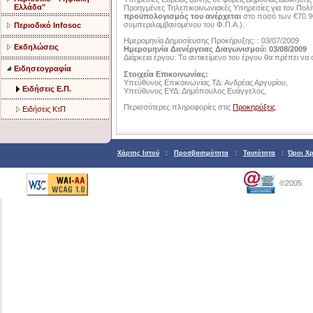
Ελλάδα"
Προηγμένες Τηλεπικοινωνιακές Υπηρεσίες για τον Πολίτ
προϋπολογισμός του ανέρχεται
στο ποσό των €70.90
συμπεριλαμβανομένου του Φ.Π.Α.).
Περιοδικό Infosoc
Ημερομηνία Δημοσίευσης Προκήρυξης: : 03/07/2009
Εκδηλώσεις
Ημερομηνία Διενέργειας Διαγωνισμού: 03/08/2009
Διάρκεια έργου: Το αντικείμενο του έργου θα πρέπει ν
Ειδησεογραφία
Στοιχεία Επικοινωνίας:
Υπεύθυνος Επικοινωνίας ΤΔ: Ανδρέας Αργυρίου,
Ειδήσεις Ε.Π.
Υπεύθυνος ΕΥΔ: Δημόπουλος Ευάγγελος,
Περισσότερες πληροφορίες στις
Προκηρύξεις
.
Ειδήσεις ΚτΠ
Χάρτης Ιστού
:
Προσβασιμότητα
:
Ταυτότητα
:
Όροι Χ
©2005