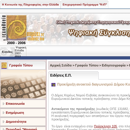
Η Κοινωνία της Πληροφορίας στην Ελλάδα
Επιχειρησιακό Πρόγραμμα "ΚτΠ"
Ψηφιακή
Ελλάδα
Είσοδος
2007-
2013
Γραφείο Τύπου
Αρχική Σελίδα
>
Γραφείο Τύπου
>
Ειδησεογραφία
>
Ειδήσεις Ε.Π.
Προκήρυξη ανοικτού διαγωνισμού Δήμου Κ
Ο Δήμος Κηρέως Νομού Ευβοίας ανακοινώνει τη προκήρ
Ευρυζωνικού Δικτύου τοπικής πρόσβασης στον Δήμο Κ
Επικοινωνία
Αντικείμενο της προκήρυξης
(κωδικός ΟΠΣ 131682, υ
εγκατάσταση Ευρυζωνικού Δικτύου τοπικής πρόσβασης
Ενημέρωση
Η αναλυτική περιγραφή των απαιτήσεων του έργου περ
προκήρυξης.
Δημοσιότητα
Το έργο είναι ενταγμένο στην
Πρόσκληση 105
, στο πλα
Περιοδικό "Ψηφιακή
Υπηρεσίες Ευρείας ζώνης σε φορείς Δημόσιας Διοίκησης"