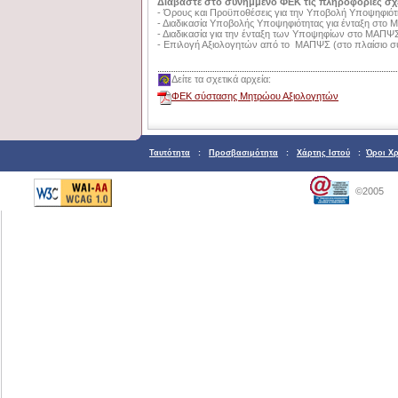
Διαβάστε στο συνημμένο ΦΕΚ τις πληροφορίες σχε
- Όρους και Προϋποθέσεις για την Υποβολή Υποψηφι
- Διαδικασία Υποβολής Υποψηφιότητας για ένταξη στο
- Διαδικασία για την ένταξη των Υποψηφίων στο ΜΑΠΨ
- Επιλογή Αξιολογητών από το ΜΑΠΨΣ (στο πλαίσιο σ
Δείτε τα σχετικά αρχεία:
ΦΕΚ σύστασης Μητρώου Αξιολογητών
Ταυτότητα
:
Προσβασιμότητα
:
Χάρτης Ιστού
:
Όροι Χ
©2005