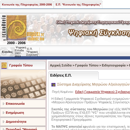
Κοινωνία της Πληροφορίας 2000-2006
Ε.Π. "Κοινωνία της Πληροφορίας"
Ψηφιακή
Ε.Π.
Ελλάδα
Είσοδος
"Ψηφιακή
2007-
Σύγκλιση"
2013
Γραφείο Τύπου
Αρχική Σελίδα
>
Γραφείο Τύπου
>
Ειδησεογραφία
>
Ειδήσεις Ε.Π.
Σύστημα Διαχείρισης Μητρώου Αξιολογητών
Πηγή Κειμένου:
Ειδική Γραμματεία Ψηφιακού Σχεδιασμ
Η Ειδική Γραμματεία Ψηφιακού Σχεδιασμού ενημερώνει 
«Μητρώο Αξιολογητών Πράξεων Ψηφιακής Σύγκλισης»
Επικοινωνία
Σκοπός της σύστασης του Μητρώου
(εφ’ εξής ΜΑΠΨ
Ενημέρωση
Πράξεων ΕΣΠΑ της ΕΥΔ ΕΠ "ΨΣ" που υποβάλλονται στ
χρηματοδότησης στους άξονες προτεραιότητας του Πρ
Επιχειρησιακά Προγράμματα.
Δημοσιότητα
Το ΜΑΠΨΣ αποτελεί ερ
γαλείο για την επιστημονική, τ
Περιοδικό "Ψηφιακή