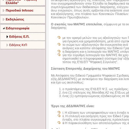
αντικειμενική αξιολόγηση της ποιότητας των παρεμβά
Ελλάδα"
που συγχρηματοδοτούν στην Ελλάδα τα διαρθρωτικά ταμεί
συμπληρωματικά των διαδικασιών διαχείρισης, ελέγχου
Περιοδικό Infosoc
άνω ενεργειών, όπως αυτές ορίζονται στα εκάστοτε συσ
και αξιολόγησης, στο πλαίσιο των Κοινοτικών Πλαισίων 
Κοινοτικών Πρωτοβουλιών.
Εκδηλώσεις
Ο σκοπός του ΜΑΠΨΣ επιτελείται
, σύμφωνα με τα ε
διαχείρισης:
Ειδησεογραφία
Ειδήσεις Ε.Π.
με τον ορισμό μελών του ως αξιολογητών των
για έγκριση και χρηματοδότηση, μετά από σχετ
το σώμα των αξιολογητών θα συγκροτείται αν
Ειδήσεις ΚτΠ
ανάγκες και κατόπιν απόφασης του Ειδικού Γρ
η διαχείριση και η λειτουργία του ΜΑΠΨΣ υπάγε
για την εύρυθμη λειτουργία του ΜΑΠΨΣ θα χρη
σιμοποιηθεί το πληροφοριακό σύστημα (εφ’ εξή
τόπου της ΕΥΔ ΕΠ "Ψηφιακή Σύγκλιση".
Σύσταση Επιτροπής Διαχείρισης του ΜΑΠΨΣ
Με Απόφαση του Ειδικού Γραμματέα Ψηφιακού Σχεδιασμ
εξής ΔΕΔ/ΜΑΠΨΣ) με αντικείμενο την διαχείριση και λε
και έχει ως ακολούθως:
ο προϊστάμενος της ΕΥΔ ΕΠ Ψ.Σ. ως πρόεδρος 
ένα (1) στέλεχος της Μονάδας Α2 της ΕΥΔ ως μ
ένας (1) εμπειρογνώμονας εξειδικευμένος σε θ
Έργο της ΔΕΔ/ΜΑΠΨΣ είναι:
i. H εξέταση των υποψηφιοτήτων και η ένταξ
ii. H επιλογή και εισήγηση προς τον Ειδικό Γ
ένταξη, στο πλαίσιο συγκεκριμένης πρόσκληση
iii H παρακολούθηση των αποτελεσμάτων της α