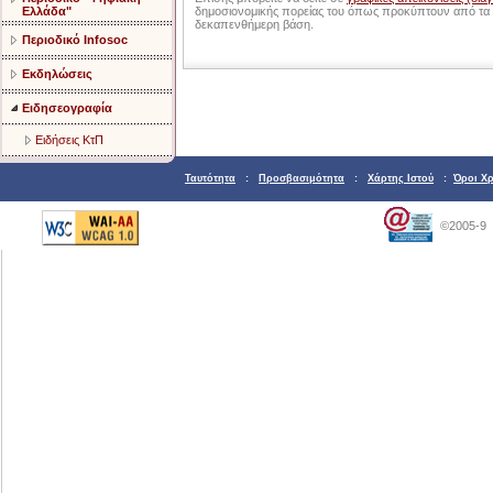
Ελλάδα"
δημοσιονομικής πορείας του όπως προκύπτουν από τα 
δεκαπενθήμερη βάση.
Περιοδικό Infosoc
Εκδηλώσεις
Ειδησεογραφία
Ειδήσεις ΚτΠ
Ταυτότητα
:
Προσβασιμότητα
:
Χάρτης Ιστού
:
Όροι Χ
©2005-9