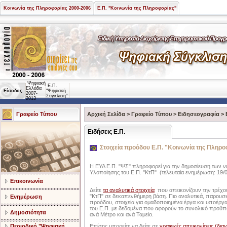
Κοινωνία της Πληροφορίας 2000-2006
Ε.Π. "Κοινωνία της Πληροφορίας"
Ψηφιακή
Ε.Π.
Ελλάδα
Είσοδος
"Ψηφιακή
2007-
Σύγκλιση"
2013
Γραφείο Τύπου
Αρχική Σελίδα
>
Γραφείο Τύπου
>
Ειδησεογραφία
>
Ειδήσεις Ε.Π.
Στοιχεία προόδου Ε.Π. "Κοινωνία της Πληρο
Η ΕΥΔ Ε.Π. "ΨΣ" πληροφορεί για την δημοσίευση των 
Υλοποίησης του Ε.Π. "ΚτΠ" (τελευταία ενημέρωση: 19/0
Επικοινωνία
Δείτε
τα αναλυτικά στοιχεία
που απεικονίζουν την τρέχο
"ΚτΠ" σε δεκαπενθήμερη βάση. Πιο αναλυτικά, παρουσιά
Ενημέρωση
προόδου, στοιχεία για ομαδοποιημένα έργα και υποέργ
του Ε.Π. με δεδομένα που αφορούν το συνολικό προϋπο
Δημοσιότητα
ανά Μέτρο και ανά Ταμείο.
Περιοδικό "Ψηφιακή
Επίσης μπορείτε να δείτε σε
γραφικές απεικονίσεις (δια