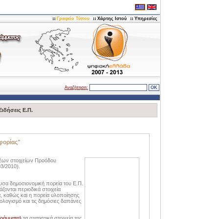
Γραφείο Τύπου
Χάρτης Ιστού
Υπηρεσίες
Αναζήτηση:
Ειδήσεις Ε.Π.
φορίας"
νέων στοιχείων Προόδου
3/2010).
υσα δημοσιονομική πορεία του Ε.Π.
ζονται περιοδικά στοιχεία
α, καθώς και η πορεία υλοποίησης
λογισμό και τις δημόσιες δαπάνες
γράμματα)
τα στατιστικά στοιχεία της