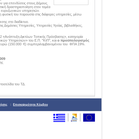
 για επενδύσεις στους Δήμους.
τική δραστηριοποίηση στον τομέα
ν ευρυζωνικών υπηρεσιών.
η φυσική του παρουσία στις διάφορες υπηρεσίες, μέσω
σης στο διαδίκτυο.
ς Δημόσιες Υπηρεσίες, Υπηρεσίες Υγείας, βιβλιοθήκες,
4.2 «Ανάπτυξη Δικτύων Τοπικής Πρόσβασης», κατηγορία
κών Υπηρεσιών» του Ε.Π. "ΚτΠ", και
ο προϋπολογισμός
ς ευρώ (150.000 €) συμπεριλαμβανομένου του ΦΠΑ 19%.
009
ης
στοσελίδα του ΤΔ.
ρήσης
:
Επισκεψιμότητα Κόμβου