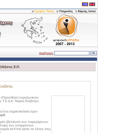
Γραφείο Τύπου
Υπηρεσίες
Χάρτης Ιστού
Αναζήτηση:
Ειδήσεις Ε.Π.
Κοζάνης
ξη «Προώθηση ευρυζωνικών
ν Τ.Ε.Δ.Κ. Νομού Κοζάνης».
εί ένα σημαντικότατο έργο
ορά
:
 τομέα (βελτίωση των παρεχόμενων
κάλυψη των υπαρχόντων
υργία wi-fi hot spots σε όλους τους
.