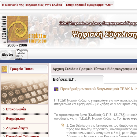
Η Κοινωνία της Πληροφορίας στην Ελλάδα
Επιχειρησιακό Πρόγραμμα "ΚτΠ"
Ψηφιακή
Ελλάδα
Είσοδος
2007-
2013
Γραφείο Τύπου
Αρχική Σελίδα
>
Γραφείο Τύπου
>
Ειδησεογραφία
>
Ειδήσεις Ε.Π.
Προκήρυξη ανοικτού διαγωνισμού ΤΕΔΚ Ν. 
Η ΤΕΔΚ Νομού Κοζάνης ενημερώνει για την προκήρυ
υπηρεσιών και εφαρμογών με χρήση wi-fi hot spots στη
Επικοινωνία
Το προτεινόμενο έργο (Κωδικός Ο.Π.Σ.:131788) αποτελ
υποδομής για τη Τ.Ε.Δ.Κ. Νομού Κοζάνης.
Το έργο αφ
Ενημέρωση
1. Στη βελτίωση της λειτουργίας του δημόσιου
Δημοσιότητα
προς τον πολίτη υπηρεσιών, οικονομικότερη 
τηλεπικοινωνιακών αναγκών κ.λπ.), με τη δημιο
Περιοδικό "Ψηφιακή
Δήμους του Νομού και τα Κοινοτικά Διαμερίσματα