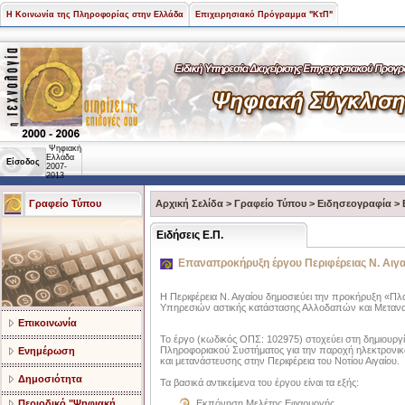
Η Κοινωνία της Πληροφορίας στην Ελλάδα
Επιχειρησιακό Πρόγραμμα "ΚτΠ"
Ψηφιακή
Ελλάδα
Είσοδος
2007-
2013
Γραφείο Τύπου
Αρχική Σελίδα
>
Γραφείο Τύπου
>
Ειδησεογραφία
>
Ειδήσεις Ε.Π.
Επαναπροκήρυξη έργου Περιφέρειας Ν. Αιγα
Η Περιφέρεια Ν. Αιγαίου δημοσιεύει την προκήρυξη «Π
Υπηρεσιών αστικής κατάστασης Αλλοδαπών και Μετανασ
Επικοινωνία
Το έργο (κωδικός ΟΠΣ: 102975) στοχεύει στη δημιουρ
Πληροφοριακού Συστήματος για την παροχή ηλεκτρονι
Ενημέρωση
και μετανάστευσης στην Περιφέρεια του Νοτίου Αιγαίου.
Δημοσιότητα
Τα βασικά αντικείμενα του έργου είναι τα εξής:
Περιοδικό "Ψηφιακή
Εκπόνηση Μελέτης Εφαρμογής,