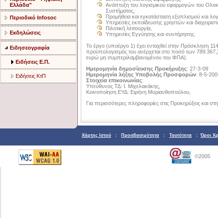
Ελλάδα"
Ανάπτυξη του λογισμικού εφαρμογών του Ολ
Συστήματος,
Προμήθεια και εγκατάσταση εξοπλισμού και λογ
Περιοδικό Infosoc
Υπηρεσίες εκπαίδευσης χρηστών και διαχειρισ
Πιλοτική λειτουργία,
Εκδηλώσεις
Υπηρεσίες Εγγύησης και συντήρησης.
Το έργο (υποέργο 1) έχει ενταχθεί στην Πρόσκληση 114,
Ειδησεογραφία
προϋπολογισμός του ανέρχεται στο ποσό των 789.367
ευρώ μη συμπεριλαμβανομένου του ΦΠΑ).
Ειδήσεις Ε.Π.
Ημερομηνία δημοσίευσης Προκήρυξης
: 27-3-09
Ημερομηνία λήξης Υποβολής Προσφορών
: 8-5-200
Ειδήσεις ΚτΠ
Στοιχεία επικοινωνίας
:
Υπεύθυνος ΤΔ: Ι. Μιχελακάκης,
Κοινοποίηση ΕΥΔ: Ειρήνη Μυριανθοπούλου,
Για περισσότερες πληροφορίες στις Προκηρύξεις και στη
Χάρτης Ιστού
:
Προσβασιμότητα
:
Ταυτότητα
:
Όροι Χ
©2005