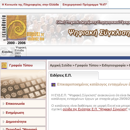
Η Κοινωνία της Πληροφορίας στην Ελλάδα
Επιχειρησιακό Πρόγραμμα "ΚτΠ"
Ψηφιακή
Ελλάδα
Είσοδος
2007-
2013
Γραφείο Τύπου
Αρχική Σελίδα
>
Γραφείο Τύπου
>
Ειδησεογραφία
>
Ειδήσεις Ε.Π.
Επικαιροποιημένος κατάλογος ενταγμένων 
Η ΕΥΔ Ε.Π. "Ψηφιακή Σύγκλιση" ανακοινώνει ότι είναι δ
κατάλογος ενταγμένων έργων με στοιχεία μέχρι 29/09/2
Επικοινωνία
Ο κατάλογος είναι διαθέσιμος σε μορφή Excel και μπορεί
σχετική
σελίδα της Ενότητας Ε.Π. "Ψηφιακή Σύγκλιση"
τ
Ενημέρωση
Δημοσιότητα
Περιοδικό "Ψηφιακή