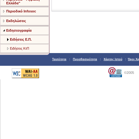
Ελλάδα"
Περιοδικό Infosoc
Εκδηλώσεις
Ειδησεογραφία
Ειδήσεις Ε.Π.
Ειδήσεις ΚτΠ
Ταυτότητα
:
Προσβασιμότητα
:
Χάρτης Ιστού
:
Όροι Χ
©2005