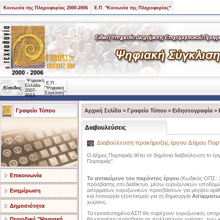
Κοινωνία της Πληροφορίας 2000-2006
Ε.Π. "Κοινωνία της Πληροφορίας"
Ψηφιακή
Ε.Π.
Ελλάδα
Είσοδος
"Ψηφιακή
2007-
Σύγκλιση"
2013
Γραφείο Τύπου
Αρχική Σελίδα
>
Γραφείο Τύπου
>
Ειδησεογραφία
>
Διαβουλεύσεις
Διαβούλευση προκήρυξης έργου Δήμου Πορ
Ο Δήμος Πορταριάς θέτει σε δημόσια διαβούλευση το έ
Πορταριάς".
Επικοινωνία
Το αντικείμενο του παρόντος έργου
(Κωδικός ΟΠΣ: 1
πρόσβασης στο Διαδίκτυο, μέσω ευρυζωνικών υποδομώ
ασύρματων ευρυζωνικών προσβάσεων για μεγάλο αριθμ
Ενημέρωση
και λειτουργία εξοπλισμού για τη δημιουργία
Ασύρματω
χώρους.
Δημοσιότητα
Τα εγκατεστημένα ΑΣΠ θα παρέχουν ευρυζωνικές υπηρε
Περιοδικό "Ψηφιακή
θα επιτρέπει πρόσβαση σε πολλαπλούς χρήστες, ενώ κρίν