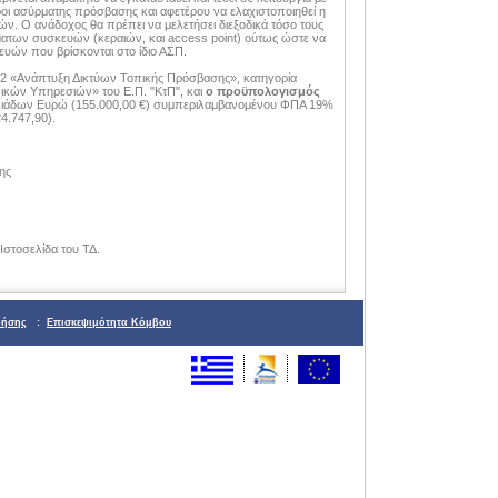
οι ασύρματης πρόσβασης και αφετέρου να ελαχιστοποιηθεί η
 Ο ανάδοχος θα πρέπει να μελετήσει διεξοδικά τόσο τους
ατων συσκευών (κεραιών, και access point) ούτως ώστε να
ευών που βρίσκονται στο ίδιο ΑΣΠ.
4.2 «Ανάπτυξη Δικτύων Τοπικής Πρόσβασης», κατηγορία
κών Υπηρεσιών» του Ε.Π. "ΚτΠ", και
ο προϋπολογισμός
ιλιάδων Ευρώ (155.000,00 €) συμπεριλαμβανομένου ΦΠΑ 19%
4.747,90).
ης
Ιστοσελίδα του ΤΔ.
ρήσης
:
Επισκεψιμότητα Κόμβου