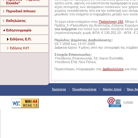
Ελλάδα"
τρόπο ώστε, αφενός να καλύπτονται ομοιόμορφα οι χώρ
ισχύς εκπομπής των ασύρματων συσκευών των χρηστών.
χώρους εγκατάστασης όσο και την κατανομή των ασύρμ
Περιοδικό Infosoc
μειωθούν στο ελάχιστο οι παρεμβολές μεταξύ των συσκ
Εκδηλώσεις
Το έργο είναι ενταγμένο στην
Πρόσκληση 192
, Μέτρο 
Πράξης 3 «Προώθηση της Ανάπτυξης Ζήτησης Ευρυζωνι
του ανέρχεται
στο ποσό των εκατόν πενήντα πέντε χ
Ειδησεογραφία
(προϋπολογισμός χωρίς ΦΠΑ: € 130.252,10 - ΦΠΑ : € 2
Ειδήσεις Ε.Π.
Περίοδος Δημόσιας Διαβούλευσης:
03-7-2009 έως 13-07-2009
Διάρκεια έργου: 4 μήνες από την υπογραφή της σύμβασ
Ειδήσεις ΚτΠ
Στοιχεία Επικοινωνίας:
Υπεύθυνος Επικοινωνίας ΤΔ: Λαγου Ευσταθία,
Υπεύθυνη ΕΥΔ: Λίνα Πέλκα,
Περισσότερες πληροφορίες στις
Διαβουλεύσεις
και στην 
Ταυτότητα
:
Προσβασιμότητα
:
Χάρτης Ιστού
:
Όροι Χ
©2005