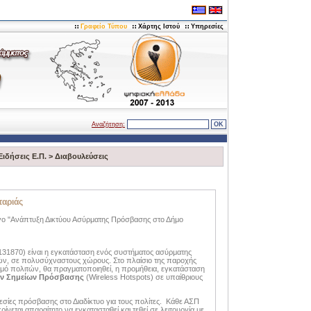
Γραφείο Τύπου
Χάρτης Ιστού
Υπηρεσίες
Αναζήτηση:
Ειδήσεις Ε.Π.
>
Διαβουλεύσεις
ταριάς
ργο "Ανάπτυξη Δικτύου Ασύρματης Πρόσβασης στο Δήμο
31870) είναι η εγκατάσταση ενός συστήματος ασύρματης
ν, σε πολυσύχναστους χώρους. Στo πλαίσιο της παροχής
ό πολιτών, θα πραγματοποιηθεί, η προμήθεια, εγκατάσταση
ν Σημείων Πρόσβασης
(Wireless Hotspots) σε υπαίθριους
σίες πρόσβασης στο Διαδίκτυο για τους πολίτες. Κάθε ΑΣΠ
εται απαραίτητο να εγκατασταθεί και τεθεί σε λειτουργία με