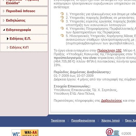
Ελλάδα"
κατηγοριών ηλεκτρονικών ευρυζωνικών υπηρεσιών σε τ
αντίστοιχα:
Περιοδικό Infosoc
1. Υπηρεσίες για ηλικιωμένους και άτομα με ειδ
2. Υπηρεσίες παροχής βοήθειας σε μετανάστες
Εκδηλώσεις
3. Υπηρεσίες εύρεσης εργασίας παροχής βοήθεια
υποστήριξη των κοινωνικών λειτουργών
4. Υπηρεσίες Πληροφόρησης Περιβαλλοντικής 
Ειδησεογραφία
των δραστηριοτήτων της Περιφέρειας
5. Ηλεκτρονικές Υπηρεσίες Χορήγησης Άδειας Ε
Ειδήσεις Ε.Π.
ανανεώσεων σταθμών ηλεκτροπαραγωγής με 
(συμπεριλαμβανομένων των φωτοβολταϊκών).
Ειδήσεις ΚτΠ
Το έργο είναι ενταγμένο στην
Πρόσκληση 192
, Μέτρο 
Πράξης «Υποδομές Κοινωνίας της Πληροφορίας στον Το
προϋπολογισμός του είναι
τετρακόσιες εξήντα τέσσερ
(464.705,88 €) πλέον ΦΠΑ ή πεντακόσιες πενήντα τρει
19%.
Περίοδος Δημόσιας Διαβούλευσης:
01-7-2009 έως 10-07-2009
Διάρκεια έργου: 4 μήνες από την υπογραφή της σύμβασ
Στοιχεία Επικοινωνίας:
Υπεύθυνος Επικοινωνίας ΤΔ: Χ. Σερπάνος,
Υπεύθυνη ΕΥΔ: Λίνα Πέλκα,
Περισσότερες πληροφορίες στις
Διαβουλεύσεις
και στην
Ταυτότητα
:
Προσβασιμότητα
:
Χάρτης Ιστού
:
Όροι Χ
©2005