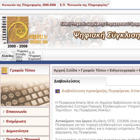
Κοινωνία της Πληροφορίας 2000-2006
Ε.Π. "Κοινωνία της Πληροφορίας"
Ψηφιακή
Ε.Π.
Ελλάδα
Είσοδος
"Ψηφιακή
2007-
Σύγκλιση"
2013
Γραφείο Τύπου
Αρχική Σελίδα
>
Γραφείο Τύπου
>
Ειδησεογραφία
>
Διαβουλεύσεις
Διαβούλευση προκήρυξης Περιφέρειας Αττικ
Η Περιφέρεια Αττικής θέτει σε δημόσια διαβούλευση το 
Διαδραστικό Σύστημα Παροχής Εξειδικευμένων Υπηρε
Ταχυτήτων της Περιφέρειας Αττικής».
Επικοινωνία
Αντικείμενο του έργου
(Κωδικός ΟΠΣ: 131908) είναι η
Ενημέρωση
Πλατφόρμας για την παροχή εξειδικευμένων ευρυζωνι
υψηλών ταχυτήτων καθώς και η παροχή υπηρεσιών Πε
Δημοσιότητα
Διαχείρισης της Περιφέρειας.
Περιοδικό "Ψηφιακή
Συγκεκριμένα, το έργο έχει σαν αντικείμενο την ανάπτ