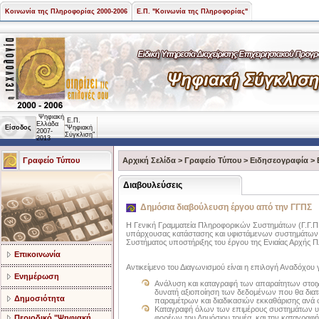
Κοινωνία της Πληροφορίας 2000-2006
Ε.Π. "Κοινωνία της Πληροφορίας"
Ψηφιακή
Ε.Π.
Ελλάδα
Είσοδος
"Ψηφιακή
2007-
Σύγκλιση"
2013
Γραφείο Τύπου
Αρχική Σελίδα
>
Γραφείο Τύπου
>
Ειδησεογραφία
>
Διαβουλεύσεις
Δημόσια διαβούλευση έργου από την ΓΓΠΣ
Η Γενική Γραμματεία Πληροφορικών Συστημάτων (Γ.Γ.Π
υπάρχουσας κατάστασης και υφιστάμενων συστημάτων
Συστήματος υποστήριξης του έργου της Ενιαίας Αρχής 
Επικοινωνία
Αντικείμενο του Διαγωνισμού είναι η επιλογή Αναδόχου γ
Ενημέρωση
Ανάλυση και καταγραφή των απαραίτητων στοιχε
δυνατή αξιοποίηση των δεδομένων που θα διατ
Δημοσιότητα
παραμέτρων και διαδικασιών εκκαθάρισης ανά φ
Καταγραφή όλων των επιμέρους συστημάτων υπ
Περιοδικό "Ψηφιακή
φορέων του Δημόσιου τομέα, και την καταγραφή