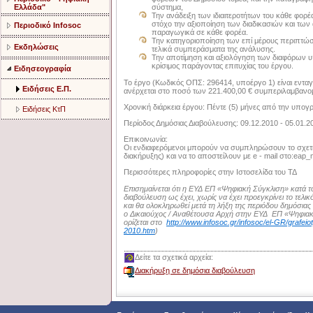
Ελλάδα"
σύστημα,
Την ανάδειξη των ιδιαιτεροτήτων του κάθε φορέ
στόχο την αξιοποίηση των διαδικασιών και των
Περιοδικό Infosoc
παραγωγικά σε κάθε φορέα.
Την κατηγοριοποίηση των επί μέρους περιπτώσε
Εκδηλώσεις
τελικά συμπεράσματα της ανάλυσης.
Την αποτίμηση και αξιολόγηση των διαφόρων υ
κρίσιμος παράγοντας επιτυχίας του έργου.
Ειδησεογραφία
Το έργο (Κωδικός ΟΠΣ: 296414, υποέργο 1) είναι εντα
Ειδήσεις Ε.Π.
ανέρχεται στο ποσό των 221.400,00 € συμπεριλαμβαν
Χρονική διάρκεια έργου: Πέντε (5) μήνες από την υπο
Ειδήσεις ΚτΠ
Περίοδος Δημόσιας Διαβούλευσης: 09.12.2010 - 05.01.2
Επικοινωνία:
Οι ενδιαφερόμενοι μπορούν να συμπληρώσουν το σχετι
διακήρυξης) και να το αποστείλουν με e - mail στο:
eap_m
Περισσότερες πληροφορίες στην Ιστοσελίδα του ΤΔ
Επισημαίνεται ότι η ΕΥΔ ΕΠ «Ψηφιακή Σύγκλιση» κατά το
διαβούλευση ως έχει, χωρίς να έχει προεγκρίνει το τελι
και θα ολοκληρωθεί μετά τη λήξη της περιόδου δημόσιας
ο Δικαιούχος / Αναθέτουσα Αρχή στην ΕΥΔ ΕΠ «Ψηφιακή
ορίζεται στο
http://www.infosoc.gr/infosoc/el-GR/grafe
2010.htm
)
Δείτε τα σχετικά αρχεία:
Διακήρυξη σε δημόσια διαβούλευση