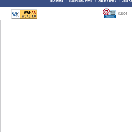
Ταυτότητα
:
Προσβασιμότητα
:
Χάρτης Ιστού
:
Όροι Χ
©2005