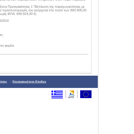
Άξονα Προτεραιότητας 1 "Βελτίωση της παραγωγικότητας με
 ο προϋπολογισμός του ανέρχεται στο ποσό των 860.906,00
ρίς ΦΠΑ: 699.924,00 €)
0/2010
η :
του φορέα.
ρήσης
:
Επισκεψιμότητα Κόμβου