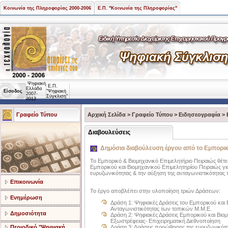
Κοινωνία της Πληροφορίας 2000-2006
Ε.Π. "Κοινωνία της Πληροφορίας"
Ψηφιακή
Ε.Π.
Ελλάδα
Είσοδος
"Ψηφιακή
2007-
Σύγκλιση"
2013
Γραφείο Τύπου
Αρχική Σελίδα
>
Γραφείο Τύπου
>
Ειδησεογραφία
>
Διαβουλεύσεις
Δημόσια διαβούλευση έργου από το Εμπορικ
Το Εμπορικό & Βιομηχανικό Επιμελητήριο Πειραιώς θέτ
Εμπορικού και Βιομηχανικού Επιμελητηρίου Πειραιώς γ
ευρυζωνικότητας & την αύξηση της ανταγωνιστικότητας
Επικοινωνία
Το έργο αποβλέπει στην υλοποίηση τριών Δράσεων:
Ενημέρωση
Δράση 1: Ψηφιακές Δράσεις του Εμπορικού και Β
Ανταγωνιστικότητας των τοπικών Μ.Μ.Ε.
Δημοσιότητα
Δράση 2: Ψηφιακές Δράσεις Εμπορικού και Βιομη
Εξωστρέφειας- Επιχειρηματική Διεθνοποίηση
Περιοδικό "Ψηφιακή
Δράση 3: Δράσεις προώθησης της ευρυζωνικότ