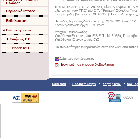
Ελλάδα"
Το έργο (Κωδικός ΟΠΣ: 292671) είναι ενταγμένο στον 
αξιοποίηση των ΤΠΕ" του Ε.Π. "Ψηφιακή Σύγκλιση" και
Περιοδικό Infosoc
€ συμπεριλαμβανομένου ΦΠΑ 23% (Προϋπολογισμός χω
Εκδηλώσεις
Περίοδος Δημόσιας Διαβούλευσης: 21/10/2010 έως 31/1
Χρονική διάρκεια έργου: 19 μήνες
Ειδησεογραφία
Στοιχεία Επικοινωνίας:
Υπεύθυνοι Επικοινωνίας Ε.Β.Ε.Π.: Μ. Σάββα, Π. Κούβαρ
Ειδήσεις Ε.Π.
Υπεύθυνος Επικοινωνίας ΕΥΔ:
Για περισσότερες πληροφορίες δείτε τον δικτυακό τόπο 
Ειδήσεις ΚτΠ
Δείτε τα σχετικά αρχεία:
Προκήρυξη σε δημόσια διαβούλευση
Ταυτότητα
:
Προσβασιμότητα
:
Χάρτης Ιστού
:
Όροι Χ
©2005