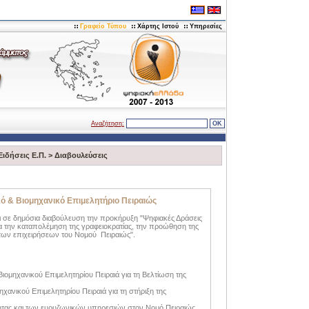
Γραφείο Τύπου
Χάρτης Ιστού
Υπηρεσίες
Αναζήτηση:
Ειδήσεις Ε.Π.
>
Διαβουλεύσεις
ό & Βιομηχανικό Επιμελητήριο Πειραιώς
ει σε δημόσια διαβούλευση την προκήρυξη "Ψηφιακές Δράσεις
ια την καταπολέμηση της γραφειοκρατίας, την προώθηση της
 των επιχειρήσεων του Νομού Πειραιώς".
ιομηχανικού Επιμελητηρίου Πειραιά για τη Βελτίωση της
χανικού Επιμελητηρίου Πειραιά για τη στήριξη της
ητας και των ευρυζωνικών υπηρεσιών στον Νομό Πειραιώς.