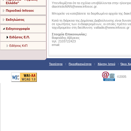
Ελλάδα"
Υπενθυμίζεται ότι τα σχόλια υποβάλλονται στην ηλεκτρ
diaxiristisMAN@www.infosoc.gr
.
Περιοδικό Infosoc
Μπορείτε να κατεβάσετε τα διορθωμένα αρχεία της δια
Εκδηλώσεις
Κατά
τη διάρκεια της Δημόσιας Διαβούλευσης είναι δυνα
σε ερωτήσεις των ενδιαφερομένων, οι οποίες πρέπει 
ταχυδρομείου στη διεύθυνση:
vafiadis@www.infosoc.gr
Ειδησεογραφία
Στοιχεία
Επικοινωνίας:
Ειδήσεις Ε.Π.
Βαφειάδης Αβέρκιος
τηλ: 2103722423
email:
Ειδήσεις ΚτΠ
Ταυτότητα
:
Προσβασιμότητα
:
Χάρτης Ιστού
:
Όροι Χ
©2005