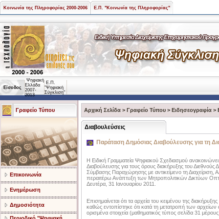
Κοινωνία της Πληροφορίας 2000-2006
Ε.Π. "Κοινωνία της Πληροφορίας"
Ψηφιακή
Ε.Π.
Ελλάδα
Είσοδος
"Ψηφιακή
2007-
Σύγκλιση"
2013
Γραφείο Τύπου
Αρχική Σελίδα
>
Γραφείο Τύπου
>
Ειδησεογραφία
>
Διαβουλεύσεις
Παράταση Δημόσιας Διαβούλευσης για τη Δ
Η Ειδική Γραμματεία Ψηφιακού Σχεδιασμού ανακοινώνει
Διαβούλευσης για τους όρους διακήρυξης του Διεθνούς
Σύμβασης Παραχώρησης με αντικείμενο τη Διαχείριση, Α
Επικοινωνία
περαιτέρω Ανάπτυξη των Μητροπολιτικών Δικτύων Οπτ
Δευτέρα, 31 Ιανουαρίου 2011.
Ενημέρωση
Επισημαίνεται ότι τα αρχεία του κειμένου της διακήρυξη
Δημοσιότητα
καθώς εντοπίστηκε ότι κατά τη μετατροπή των αρχείω
ορισμένα στοιχεία (μαθηματικός τύπος σελίδα 31 μέρους
Περιοδικό "Ψηφιακή