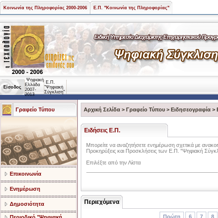
Κοινωνία της Πληροφορίας 2000-2006
Ε.Π. "Κοινωνία της Πληροφορίας"
Ψηφιακή
Ε.Π.
Ελλάδα
Είσοδος
"Ψηφιακή
2007-
Σύγκλιση"
2013
Γραφείο Τύπου
Αρχική Σελίδα
>
Γραφείο Τύπου
>
Ειδησεογραφία
>
Ειδήσεις Ε.Π.
Mπορείτε να αναζητήσετε ενημέρωση σχετικά με ανακοιν
Προκηρύξεις και Προσκλήσεις των Ε.Π. "Ψηφιακή Σύγκλι
Επιλέξτε από την Λίστα
Επικοινωνία
Ενημέρωση
Περιεχόμενα
Δημοσιότητα
Πρώτη
6
7
8
Περιοδικό "Ψηφιακή