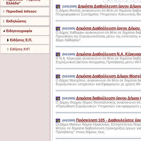
Ελλάδα"
Δημόσια Διαβούλευση έργου Δήμο
(10/6/2009)
Ο Δήμος Βούλας ανακοινώνει ότι θέτει σε δημόσια διαβ
Περιοδικό Infosoc
Πληροφοριακού Συστήματος Υπηρεσιών Κοινωνικής Βοήθ
Εκδηλώσεις
Δημόσια Διαβούλευση έργου Δήμου 
(9/6/2009)
Ειδησεογραφία
Ο Δήμος Χαϊδαρίου ανακοινώνει ότι θέτει σε δημόσια δι
Προώθηση της Ευρυζωνικότητας μέσω της επέκτασης κ
Ειδήσεις Ε.Π.
Δήμο Χαϊδαρίου".
Ειδήσεις ΚτΠ
Δημόσια Διαβούλευση Ν.Α. Κέρκυρα
(9/6/2009)
Η Ν.Α. Κέρκυρας ανακοινώνει ότι θέτει σε δημόσια δια
Ευρυζωνικού Δικτύου Ασύρματης Πρόσβασης μέσω Wi-F
Δημόσια Διαβούλευση Δήμου Μοσχ
(5/6/2009)
Ο Δήμος Μοσχάτου, ανακοινώνει ότι θέτει σε δημόσια 
Ευρυζωνικών υπηρεσιών και Εφαρμογών με χρήση Wi-f
Δημόσια διαβούλευση έργου Δήμου 
(5/6/2009)
O Δήμος Θέρμης Νομού Θεσσαλονίκης ανακοινώνει ότι θ
«Προώθηση Ευρυζωνικών Υπηρεσιών και εφαρμογών με
Πρόσκληση 105 - Διαβουλεύσεις έ
(4/6/2009)
Οι Δήμοι Μαλίων Νομού Ηρακλείου, Ελλησπόντου Νομο
θέτουν σε δημόσια διαβούλευση προκηρύξεις έργων γι
Πρόσβασης" στους δήμους τους.