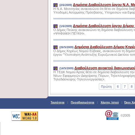
Δημόσια Διαβούλευση έργου Ν.Α. Μ
(2/6/2009)
Η Ν.Α. Μεσσηνίας ανακοινώνει ότι θέτει σε δημόσια δι
Υποδομές Ασύρματης Πρόσβασης, Υπηρεσιών και Εφαρ
Δημόσια Διαβούλευση έργου Δήμου
(1/6/2009)
Ο Δήμος Πεύκης ανακοινώνει τη δημόσια διαβούλευση 
«ΨΗΦΙΑΚΗ ΠΕΥΚΗ».
Δημόσια Διαβούλευση Δήμου Κηρέ
(26/5/2009)
Ο Δήμος Κηρέως Νομού Εύβοιας, ανακοινώνει τη δημόσ
έργου "Υλοποίηση Ανάπτυξης Ευρυζωνικού Δικτύου το
Διαβούλευση ανοικτού διαγωνισμο
(14/5/2009)
Η ΤΕΔΚ Νομού Άρτας θέτει σε δημόσια διαβούλευση τη
Νέων Εφαρμογών Διαχείρισης Πόρων, Τηλεπληροφόρηση
Τηλεδιάσκεψης-Τηλεσυνεργασίας».
Πρώτη
6
7
8
Ταυτότητα
:
Προσβασιμότητα
:
Χάρτης Ιστού
:
Όροι Χ
©2005