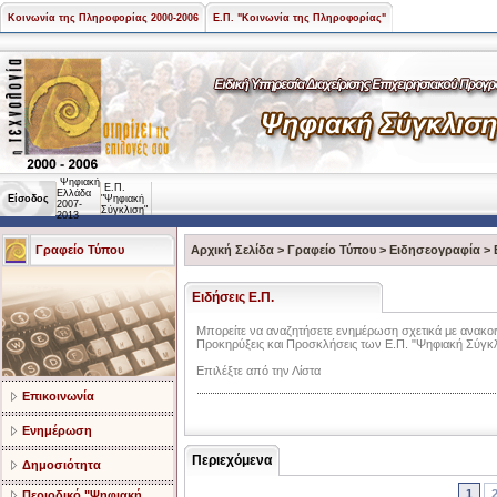
Κοινωνία της Πληροφορίας 2000-2006
Ε.Π. "Κοινωνία της Πληροφορίας"
Ψηφιακή
Ε.Π.
Ελλάδα
Είσοδος
"Ψηφιακή
2007-
Σύγκλιση"
2013
Γραφείο Τύπου
Αρχική Σελίδα
>
Γραφείο Τύπου
>
Ειδησεογραφία
>
Ειδήσεις Ε.Π.
Mπορείτε να αναζητήσετε ενημέρωση σχετικά με ανακοιν
Προκηρύξεις και Προσκλήσεις των Ε.Π. "Ψηφιακή Σύγκλι
Επιλέξτε από την Λίστα
Επικοινωνία
Ενημέρωση
Περιεχόμενα
Δημοσιότητα
1
Περιοδικό "Ψηφιακή