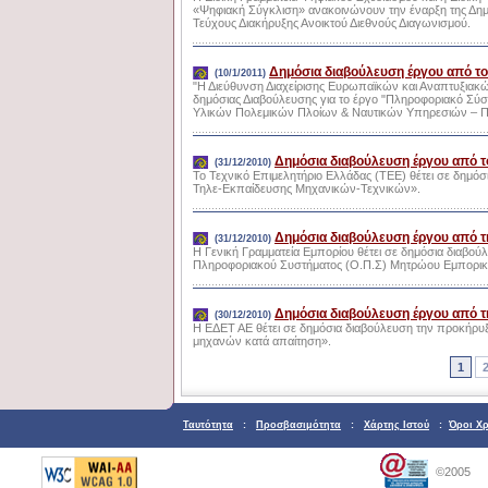
«Ψηφιακή Σύγκλιση» ανακοινώνουν την έναρξη της Δημ
Τεύχους Διακήρυξης Ανοικτού Διεθνούς Διαγωνισμού.
Δημόσια διαβούλευση έργου από 
(10/1/2011)
"Η Διεύθυνση Διαχείρισης Ευρωπαϊκών και Αναπτυξια
δημόσιας Διαβούλευσης για το έργο "Πληροφοριακό Σύ
Υλικών Πολεμικών Πλοίων & Ναυτικών Υπηρεσιών – Πα
Δημόσια διαβούλευση έργου από τ
(31/12/2010)
Το Τεχνικό Επιμελητήριο Ελλάδας (ΤΕΕ) θέτει σε δημ
Τηλε-Εκπαίδευσης Μηχανικών-Τεχνικών».
Δημόσια διαβούλευση έργου από τ
(31/12/2010)
Η Γενική Γραμματεία Εμπορίου θέτει σε δημόσια διαβ
Πληροφοριακού Συστήματος (Ο.Π.Σ) Μητρώου Εμπορι
Δημόσια διαβούλευση έργου από 
(30/12/2010)
Η ΕΔΕΤ ΑΕ θέτει σε δημόσια διαβούλευση την προκήρυ
μηχανών κατά απαίτηση».
1
Ταυτότητα
:
Προσβασιμότητα
:
Χάρτης Ιστού
:
Όροι Χ
©2005