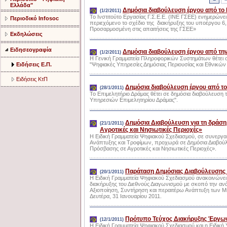
Ελλάδα"
Δημόσια διαβούλευση έργου από το 
(1/2/2011)
Το Ινστιτούτο Εργασίας Γ.Σ.Ε.Ε. (ΙΝΕ ΓΣΕΕ) ενημερώνει
Περιοδικό Infosoc
περιεχόμενο το σχέδιο της διακήρυξης του υποέργου 6
Προσαρμοσμένη στις απαιτήσεις της ΓΣΕΕ»
Εκδηλώσεις
Ειδησεογραφία
Δημόσια διαβούλευση έργου από τη
(1/2/2011)
Η Γενική Γραμματεία Πληροφορικών Συστημάτων θέτει 
Ειδήσεις Ε.Π.
"Ψηφιακές Υπηρεσίες Δημόσιας Περιουσίας και Εθνικώ
Ειδήσεις ΚτΠ
Δημόσια διαβούλευση έργου από το
(28/1/2011)
Το Επιμελητήριο Δράμας θέτει σε δημόσια διαβούλευση
Υπηρεσιών Επιμελητηρίου Δράμας".
Δημόσια Διαβούλευση για τη δρά
(21/1/2011)
Αγροτικές και Νησιωτικές Περιοχές»
Η Ειδική Γραμματεία Ψηφιακού Σχεδιασμού, σε συνεργασ
Ανάπτυξης και Τροφίμων, προχωρά σε Δημόσια Διαβού
Πρόσβασης σε Αγροτικές και Νησιωτικές Περιοχές».
Παράταση Δημόσιας Διαβούλευσης 
(20/1/2011)
Η Ειδική Γραμματεία Ψηφιακού Σχεδιασμού ανακοινώνει
διακήρυξης του Διεθνούς Διαγωνισμού με σκοπό την αν
Αξιοποίηση, Συντήρηση και περαιτέρω Ανάπτυξη των Μ
Δευτέρα, 31 Ιανουαρίου 2011.
Πρότυπο Τεύχος Διακήρυξης Έργω
(12/1/2011)
Η Ειδική Γραμματεία Ψηφιακού Σχεδιασμού και η Ειδική