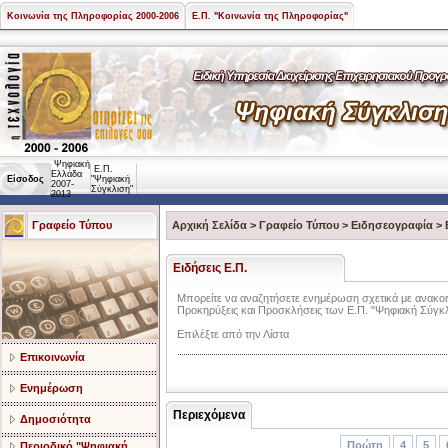
Κοινωνία της Πληροφορίας 2000-2006
Ε.Π. "Κοινωνία της Πληροφορίας"
Ψηφιακή
Ε.Π.
Ελλάδα
Είσοδος
"Ψηφιακή
2007-
Σύγκλιση"
2013
Γραφείο Τύπου
Αρχική Σελίδα
>
Γραφείο Τύπου
>
Ειδησεογραφία
>
Ειδήσεις Ε.Π.
Mπορείτε να αναζητήσετε ενημέρωση σχετικά με ανακοιν
Προκηρύξεις και Προσκλήσεις των Ε.Π. "Ψηφιακή Σύγκλι
Επιλέξτε από την Λίστα
Επικοινωνία
Ενημέρωση
Περιεχόμενα
Δημοσιότητα
Πρώτη
4
5
Περιοδικό "Ψηφιακή