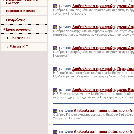
Ελλάδα"
Διαβούλευση προκήρυξης έργου Δή
(8/7/2009)
Ο Δήμος Ν.Μάκρης θέτει σε δημόσια διαβούλευση το 
Περιοδικό Infosoc
χρήση wi-fi hot spots».
Εκδηλώσεις
Διαβούλευση προκήρυξης έργου Δή
(7/7/2009)
Ειδησεογραφία
Ο Δήμος Δεσκάτης θέτει σε δημόσια διαβούλευση το έρ
υπηρεσιών μέσω ασύρματων ευρυζωνικών δικτύων για τ
Ειδήσεις Ε.Π.
Ειδήσεις ΚτΠ
Διαβούλευση προκήρυξης έργου Δή
(6/7/2009)
Ο Δήμος Πορταριάς θέτει σε δημόσια διαβούλευση το έ
Πορταριάς".
Διαβούλευση προκήρυξης Περιφέρει
(3/7/2009)
Η Περιφέρεια Αττικής θέτει σε δημόσια διαβούλευση το
Εξειδικευμένων Υπηρεσιών με χρήση Δικτύων Υψηλών Τ
Διαβούλευση προκήρυξης έργου Βο
(1/7/2009)
Η ΒτΕ ενημερώνει για την διαβούλευση της προκήρυξης 
δεξιότητες χρήσης Τεχνολογιών Πληροφορικής και Επι
Διαβούλευση προκήρυξης έργου Δ
(30/6/2009)
Ο Δήμος Πάτμου ενημερώνει για την δημόσια διαβούλευ
Υπηρεσίες Πάτμου".
Διαβούλευση προκήρυξης έργου Δ
(29/6/2009)