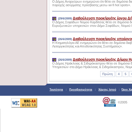
Ο Δήμος Αναργύρων ενημερώνει ότι θέτει σε δημόσια 
παροχής ασύρματης πρόσβασης μεσω wi-fi hot spots».
Διαβούλευση προκήρυξης έργου Δ
(29/6/2009)
Ο Δήμος Σοφάδων Νομού Καρδίτσας θέτει σε δημόσια 
Ευρυζωνικών υπηρεσιών στον Δήμο Σοφάδων, Νομού Κ
Διαβούλευση προκήρυξης υποέργου
(26/6/2009)
Η Κτηματολόγιο ΑΕ ενημερώνει ότι θέτει σε δημόσια 
Λειτοργικότητας και Αποδοτικότητας Συστήματος».
Διαβούλευση προκήρυξης Δήμου Ηρ
(26/6/2009)
Ο Δήμος Ηράκλειας & Σιδηρόκαστρου θέτει σε δημόσι
Υπηρεσιών στο Δήμο Ηράκλειας & Σιδηρόκαστρου, Νο
Πρώτη
4
5
Ταυτότητα
:
Προσβασιμότητα
:
Χάρτης Ιστού
:
Όροι Χ
©2005