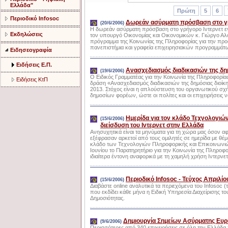
Ελλάδα"
Πρώτη
5
6
Περιοδικό Infosoc
Δωρεάν ασύρματη πρόσβαση στο γρ
(20/6/2006)
Η δωρεάν ασύρματη πρόσβαση στο γρήγορο Ιντερνετ εγκ
Εκδηλώσεις
τον υπουργό Οικονομίας και Οικονομικών κ. Γιώργο Α
πρόγραμμα της Κοινωνίας της Πληροφορίας για την προ
πανεπιστήμια και γραφεία επιχειρησιακών προγραμμάτ
Ειδησεογραφία
Ειδήσεις Ε.Π.
Ανασχεδιασμός διαδικασιών της δη
(19/6/2006)
Ο Ειδικός Γραμματέας για την Κοινωνία της Πληροφορί
Ειδήσεις ΚτΠ
δράση «Ανασχεδιασμός διαδικασιών της δημόσιας διοίκη
2013. Στόχος είναι η απλούστευση του οργανωτικού σχ
δημοσίων φορέων, ώστε οι πολίτες και οι επιχειρήσεις 
Ημερίδα για τον κλάδο Τεχνολογιώ
(15/6/2006)
διείσδυση του Ιντερνετ στην Ελλάδα
Ανησυχητικά είναι τα μηνύματα για τη χώρα μας όσον α
εξέφρασαν αρκετοί από τους ομιλητές σε ημερίδα με θέμ
κλάδο των Τεχνολογιών Πληροφορικής και Επικοινωνιώ
Ιουνίου το Παρατηρητήριο για την Κοινωνία της Πληροφο
ιδιαίτερα έντονη αναφορικά με τη χαμηλή χρήση Ιντερνετ 
Περιοδικό Infosoc - Τεύχος Απριλίο
(15/6/2006)
Διαβάστε online αναλυτικά τα περιεχόμενα του Infosoc (
που εκδίδει κάθε μήνα η Ειδική Υπηρεσία Διαχείρισης 
Δημοσιότητας.
Δημιουργία Σημείων Ασύρματης Ευ
(9/6/2006)
Περισσότερες από 340 επιχειρήσεις σε όλη την Ελλάδ