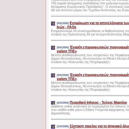
700 σημεία ασύρματης πρόσβασης στο γρήγορο-ευρυζων
Ασύρματης Ευρυζωνικής Πρόσβασης". Ο συνολικός προϋ
ΑΕ και αποτελεί μέρος του "Σχεδίου Ανάπτυξης της Ευρυ
Ενημέρωση για τα αποτελέσματα τω
(9/6/2006)
Ινών - FAQs
Ενημερώνουμε ότι ολοκληρώθηκαν οι διαβουλεύσεις πο
πλαίσιο της Πρόσκλησης 93 για τα έργα Ανάπτυξης Μη
Έναρξη επιμορφωτικών προγραμμάτω
(9/6/2006)
χρήση ΤΠΕ»
Μελέτη αναδιοργάνωσης των υπηρεσιών της Περιφέρειας
Δήμου Θεσσαλονίκης, θα εκπονήσει το Εθνικό Κέντρο Δημ
πλαίσιο της «Κοινωνίας της Πληροφορίας».
Έναρξη επιμορφωτικών προγραμμάτω
(9/6/2006)
χρήση ΤΠΕ»
Μελέτη αναδιοργάνωσης των υπηρεσιών της Περιφέρειας
Δήμου Θεσσαλονίκης, θα εκπονήσει το Εθνικό Κέντρο Δημ
πλαίσιο της «Κοινωνίας της Πληροφορίας».
Περιοδικό Infosoc - Τεύχος Μαρτίου
(6/6/2006)
Διαβάστε online αναλυτικά τα περιεχόμενα του Infosoc (
που εκδίδει κάθε μήνα η Ειδική Υπηρεσία Διαχείρισης 
Δημοσιότητας.
Σύσταση ταμείου για το ψηφιακό άλμ
(1/6/2006)