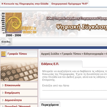
Η Κοινωνία της Πληροφορίας στην Ελλάδα
Επιχειρησιακό Πρόγραμμα "ΚτΠ"
Είσοδος
Γραφείο Τύπου
Αρχική Σελίδα
>
Γραφείο Τύπου
>
Ειδησεογραφία
>
Ειδήσεις Ε.Π.
Mπορείτε να αναζητήσετε και να διαβάσετε τις ειδήσεις π
Κοινωνίας της Πληροφορίας. Έχετε τη δυνατότητα να επιλ
στην Ελλάδα και τον Διεθνή χώρο, αλλά και τις ειδήσει
Επιτροπής.
Επικοινωνία
Επιλέξτε από την Λίστα
Ενημέρωση
Δημοσιότητα
Περιεχόμενα
Περιοδικό "Ψηφιακή