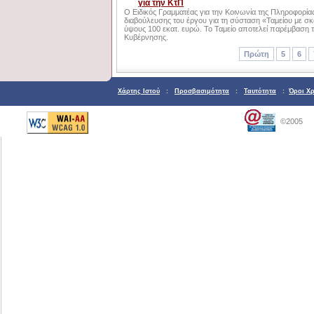
για την ΚτΠ
Ο Ειδικός Γραμματέας για την Κοινωνία της Πληροφορί
διαβούλευσης του έργου για τη σύσταση «Ταμείου με σκο
ύψους 100 εκατ. ευρώ. Το Ταμείο αποτελεί παρέμβαση τ
Κυβέρνησης.
Πρώτη
5
6
Χάρτης Ιστού
:
Προσβασιμότητα
:
Ταυτότητα
:
Όροι Χ
©2005