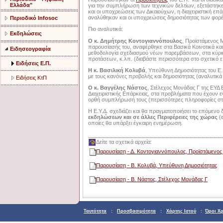
Ελλάδα"
για την συμπλήρωση των τεχνικών δελτίων, εξετάστηκε
και οι υποχρεώσεις των Δικαιούχων, η διαχειριστική ε
αναλύθηκαν και οι υποχρεώσεις δημοσιότητας των φορ
Περιοδικό Infosoc
Πιο αναλυτικά:
Εκδηλώσεις
Ο κ. Δημήτρης Κοντογιαννόπουλος
, Προϊστάμενος Μ
παρουσίασής του, αναφέρθηκε στα Βασικά Κοινοτικά και
Ειδησεογραφία
μεθοδολογία σχεδιασμού νέων παρεμβάσεων, στα κύρια
προτάσεων, κ.λπ. (διαβάστε περισσότερα στο σχετικό 
Ειδήσεις Ε.Π.
Η κ. Βασιλική Κολυβά
, Υπεύθυνη Δημοσιότητας του Ε
με τους κανόνες προβολής και δημοσιότητας (αναλυτικά
Ειδήσεις ΚτΠ
Ο κ. Βαγγέλης Νάστος
, Στέλεχος Μονάδας Γ της ΕΥΔ
Διαχειριστικής Επάρκειας, στα προβλήματα που έχουν εντ
ορθή συμπλήρωσή τους (περισσότερες πληροφορίες στο
Η Ε.Υ.Δ. σχεδιάζει και θα πραγματοποιήσει το επόμενο 
εκδηλώσεων και σε άλλες Περιφέρειες της χώρας
(
οποίες θα υπάρξει έγκαιρη ενημέρωση.
Δείτε τα σχετικά αρχεία:
Παρουσίαση - Δ. Κοντογιαννόπουλος, Προϊστάμενο
Παρουσίαση - Β. Κολυβά, Υπεύθυνη Δημοσιότητας
Παρουσίαση - Β. Νάστος, Στέλεχος Μονάδας Γ
Ταυτότητα
:
Προσβασιμότητα
:
Χάρτης Ιστού
:
Όροι Χ