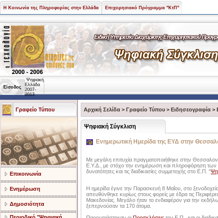
Η Κοινωνία της Πληροφορίας στην Ελλάδα
Επιχειρησιακό Πρόγραμμα "ΚτΠ"
Ψηφιακή
Ελλάδα
Είσοδος
2007-
2013
Γραφείο Τύπου
Αρχική Σελίδα
>
Γραφείο Τύπου
>
Ειδησεογραφία
>
Ψηφιακή Σύγκλιση
Ενημερωτική Ημερίδα της ΕΥΔ στην Θεσσαλ
Με μεγάλη επιτυχία πραγματοποιήθηκε στην Θεσσαλον
Ε.Υ.Δ., με στόχο την ενημέρωση και πληροφόρηση των δ
δυνατότητες και τις διαδικασίες συμμετοχής στο Ε.Π. "
Ψη
Επικοινωνία
Η ημερίδα έγινε την Παρασκευή 8 Μαΐου, στο ξενοδοχ
Ενημέρωση
απευθύνθηκε κυρίως στους φορείς με έδρα τις Περιφέρειε
Μακεδονίας. Μεγάλο ήταν το ενδιαφέρον για την εκδή
Δημοσιότητα
ξεπερνούσαν τα 170 άτομα.
Περιοδικό "Ψηφιακή
Παρουσιάστηκαν οι
Προσκλήσεις
του Ε.Π. και οι διαδικ